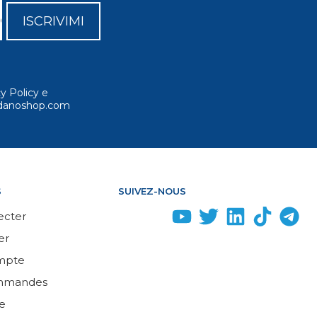
ISCRIVIMI
cy Policy e
ordanoshop.com
S
SUIVEZ-NOUS
ecter
er
mpte
mmandes
e