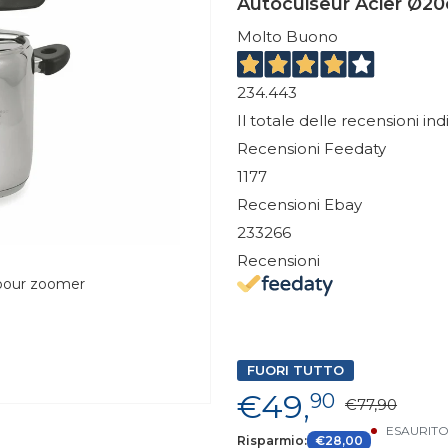
Autocuiseur Acier Ø20c
Molto Buono
234.443
Il totale delle recensioni in
Recensioni Feedaty
1177
Recensioni Ebay
233266
Recensioni
 pour zoomer
FUORI TUTTO
€49,
90
€77,90
ESAURIT
Risparmio:
€28,00