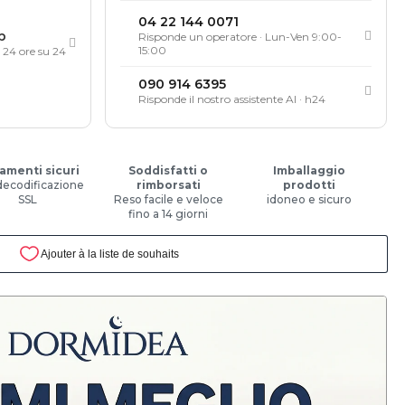
04 22 144 0071
p
Risponde un operatore · Lun-Ven 9:00-
15:00
, 24 ore su 24
090 914 6395
Risponde il nostro assistente AI · h24
amenti sicuri
Soddisfatti o
Imballaggio
decodificazione
rimborsati
prodotti
SSL
Reso facile e veloce
idoneo e sicuro
fino a 14 giorni