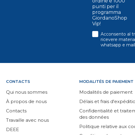
ordine e 1000
punti per il
programma
GiordanoShop
Vip!
consenso
Acconsento al tr
ricevere material
whatsapp e mail
CONTACTS
MODALITÉS DE PAIEMENT
Qui nous sommes
Modalités de paiement
À propos de nous
Délais et frais d'expéditi
Contacts
Confidentialité et trait
des données
Travaille avec nous
Politique relative aux co
DEEE