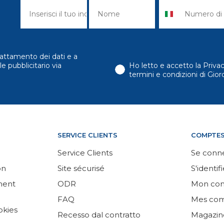
attamento dei dati e a
e pubblicitario via
Ho letto e accetto la Priva
termini e condizioni di Gi
SERVICE CLIENTS
COMPTE
Service Clients
Se conn
on
Site sécurisé
S'identifi
ement
ODR
Mon co
FAQ
Mes co
okies
Recesso dal contratto
Magazin