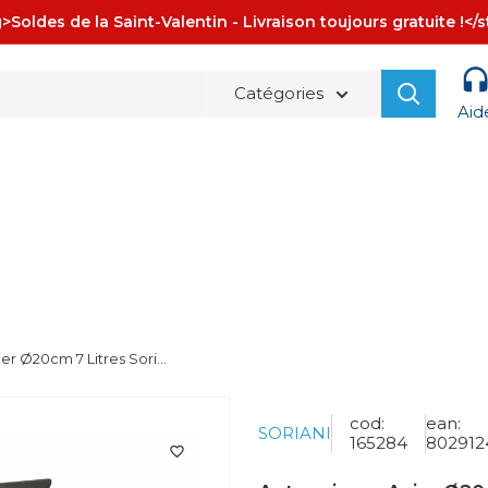
>Soldes de la Saint-Valentin - Livraison toujours gratuite !</
Catégories
Aid
La spedizione è sempre
GRATUITA!
er Ø20cm 7 Litres Sori...
cod:
ean:
SORIANI
165284
802912