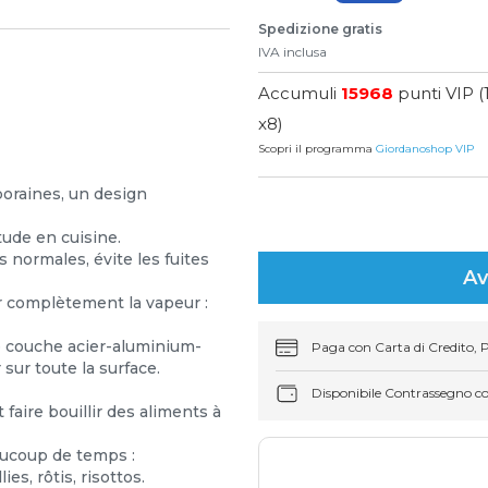
Spedizione gratis
IVA inclusa
Accumuli
15968
punti VIP (
x8)
Scopri il programma
Giordanoshop VIP
poraines, un design
tude en cuisine.
s normales, évite les fuites
Av
r complètement la vapeur :
le couche acier-aluminium-
Paga con Carta di Credito, 
sur toute la surface.
Disponibile Contrassegno c
aire bouillir des aliments à
eaucoup de temps :
s, rôtis, risottos.