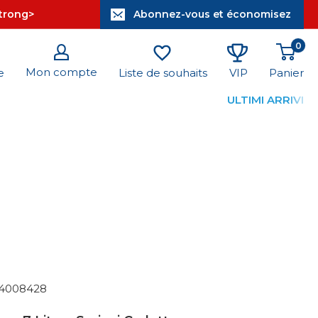
strong>
Abonnez-vous et économisez
0
Mon compte
Panier
e
Liste de souhaits
VIP
ULTIMI ARRIVI
4008428