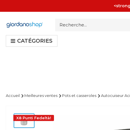
Passer
<strong
au
contenu
Giordano
Shop
CATÉGORIES
Accueil
Meilleures ventes
Pots et casseroles
Autocuiseur Aci
X8 Punti Fedeltà!