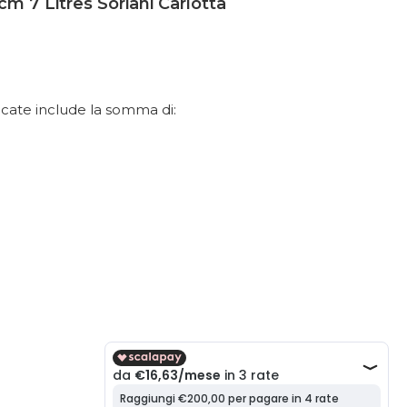
m 7 Litres Soriani Carlotta
dicate include la somma di:
O