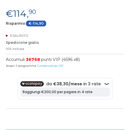
€114,
90
Risparmio:
€-114,90
ESAURITO
Spedizione gratis
IVA inclusa
Accumuli
36768
punti VIP (4596 x8)
Scopri il programma
Giordanoshop VIP