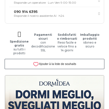
Risponde un operatore · Lun-Ven 9:00-15:00
090 914 6395
Risponde il nostro assistente AI · h24
Pagamenti
Soddisfatti
Imballaggio
sicuri
o rimborsati
prodotti
Spedizione
con
Reso facile e
idoneo e
gratis
decodificazione
veloce fino a
sicuro
su tutti i
SSL
14 giorni
prodotti