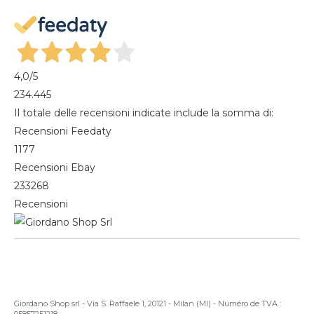
Gestisci cookie
Mes commandes
Magazine
4,0
/5
234.445
Il totale delle recensioni indicate include la somma di:
Recensioni Feedaty
1177
Recensioni Ebay
233268
Recensioni
Giordano Shop srl - Via S. Raffaele 1, 20121 - Milan (MI) - Numéro de TVA :
05857251218