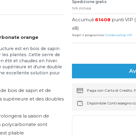
Spedizione gratis
IVA inclusa
Accumuli
61408
punti VIP 
x8)
Scopri il programma
Giordanoshop VIP
arbonate orange
ructure est en bois de sapin
les plantes. Cette serre de
en été et chaudes en hiver.
e supérieure et d'une double
Av
une excellente solution pour
e bois de sapin et de
Paga con Carta di Credito, 
s supérieure et des doubles
Disponibile Contrassegno c
rolongera la saison de
en polycarbonate sont
est pliable