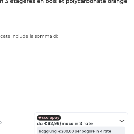
m 3 étagères en bois et polycarbonate orange
dicate include la somma di:
O