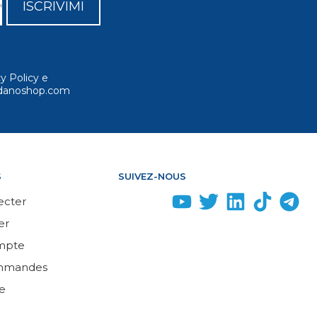
ISCRIVIMI
cy Policy e
ordanoshop.com
S
SUIVEZ-NOUS
ecter
er
mpte
mmandes
e