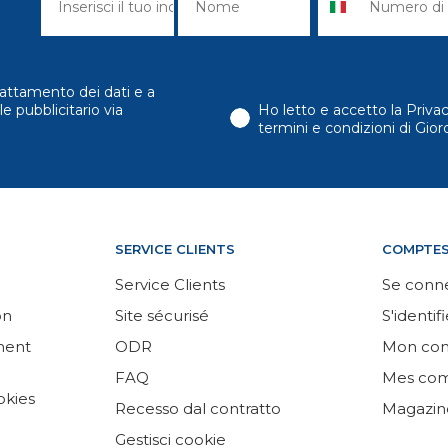
attamento dei dati e a
e pubblicitario via
Ho letto e accetto la Priva
termini e condizioni di Gi
SERVICE CLIENTS
COMPTE
Service Clients
Se conn
on
Site sécurisé
S'identifi
ement
ODR
Mon co
FAQ
Mes co
okies
Recesso dal contratto
Magazin
Gestisci cookie