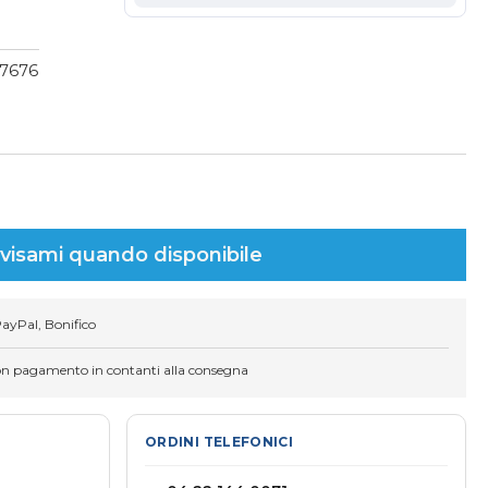
(7676
visami quando disponibile
PayPal, Bonifico
on pagamento in contanti alla consegna
ORDINI TELEFONICI