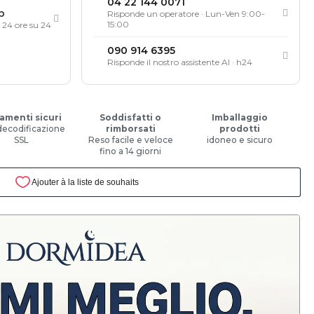
04 22 144 0071
p
Risponde un operatore · Lun-Ven 9:00-
15:00
, 24 ore su 24
090 914 6395
Risponde il nostro assistente AI · h24
amenti sicuri
Soddisfatti o
Imballaggio
decodificazione
rimborsati
prodotti
SSL
Reso facile e veloce
idoneo e sicuro
fino a 14 giorni