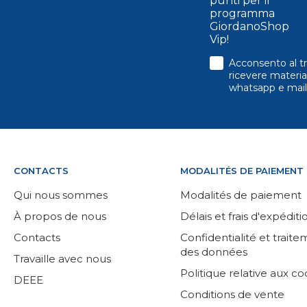
punti per il
programma
GiordanoShop
Vip!
consenso
Acconsento al tr
ricevere material
whatsapp e mail
CONTACTS
MODALITÉS DE PAIEMENT
Qui nous sommes
Modalités de paiement
À propos de nous
Délais et frais d'expéditi
Contacts
Confidentialité et trait
des données
Travaille avec nous
Politique relative aux co
DEEE
Conditions de vente