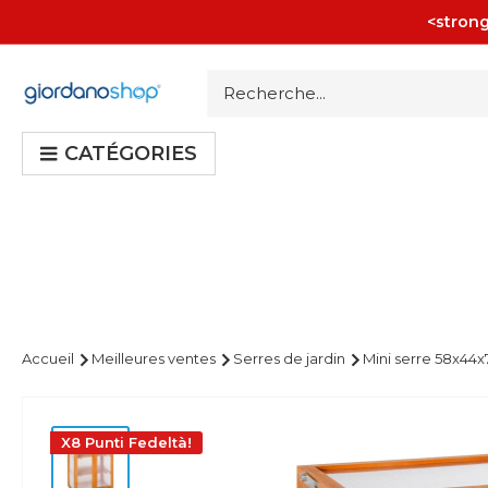
Passer
<strong
au
contenu
Giordano
Shop
CATÉGORIES
Accueil
Meilleures ventes
Serres de jardin
Mini serre 58x44x
X8 Punti Fedeltà!