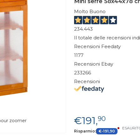
Mini serre 58x44x78 c
Molto Buono
234.443
Il totale delle recensioni in
Recensioni Feedaty
1177
Recensioni Ebay
233266
Recensioni
€191,
90
 pour zoomer
ESAURIT
Risparmio:
€-191,90