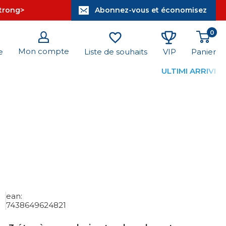
strong>
Abonnez-vous et économisez
0
Mon compte
Panier
e
Liste de souhaits
VIP
ULTIMI ARRIVI
ean:
7438649624821