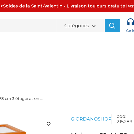
>Soldes de la Saint-Valentin - Livraison toujours gratuite !</
Catégories
Aid
La spedizione è sempre
GRATUITA!
78 cm 3 étagères en ...
cod:
GIORDANOSHOP
215289