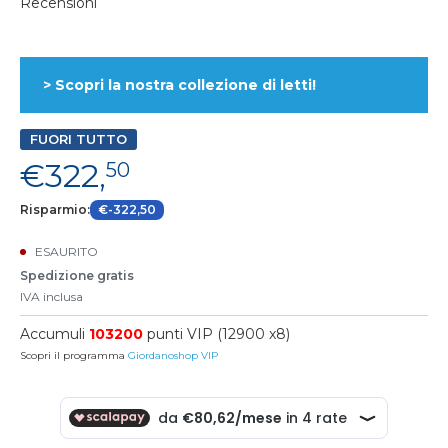
Recensioni
> Scopri la nostra collezione di letti!
FUORI TUTTO
€322,
50
Risparmio:
€-322,50
ESAURITO
Spedizione gratis
IVA inclusa
Accumuli
103200
punti VIP (12900 x8)
Scopri il programma
Giordanoshop VIP