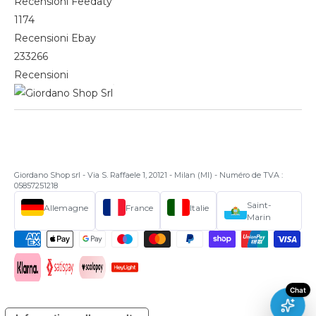
Recensioni Feedaty
1174
Recensioni Ebay
233266
Recensioni
Giordano Shop srl - Via S. Raffaele 1, 20121 - Milan (MI) - Numéro de TVA :
05857251218
Saint-
Allemagne
France
Italie
Marin