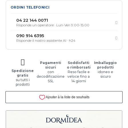
ORDINI TELEFONICI
04 22 144 0071
Risponde un operatore · Lun-Ven 9:00-15:00
090 914 6395
Risponde il nostro assistente AI · h24
Pagamenti
Soddisfatti
Imballaggio
sicuri
o rimborsati
prodotti
Spedizione
con
Reso facile e
idoneo e
gratis
decodificazione
veloce fino a
sicuro
su tutti i
SSL
14 giorni
prodotti