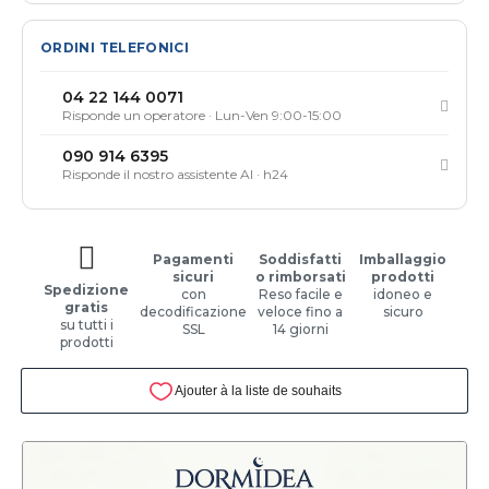
ORDINI TELEFONICI
04 22 144 0071
Risponde un operatore · Lun-Ven 9:00-15:00
090 914 6395
Risponde il nostro assistente AI · h24
Pagamenti
Soddisfatti
Imballaggio
sicuri
o rimborsati
prodotti
Spedizione
con
Reso facile e
idoneo e
gratis
decodificazione
veloce fino a
sicuro
su tutti i
SSL
14 giorni
prodotti