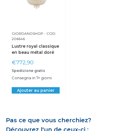
GIORDANOSHOP
- COD:
206646
Lustre royal classique
en beau métal doré
Prix
€772,90
réduit
Spedizione gratis
Consegna in 7+ giorni
Ajouter au panier
Pas ce que vous cherchiez?
Découvrez l'un de ceux-ci :