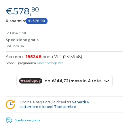
€578,
90
Risparmio:
€-578,90
DISPONIBILE
Spedizione gratis
IVA inclusa
Accumuli
185248
punti VIP (23156 x8)
Scopri il programma
Giordanoshop VIP
Ordina e paga ora, lo ricevi tra
venerdì 4
settembre e lunedì 7 settembre
Spedizione gratis