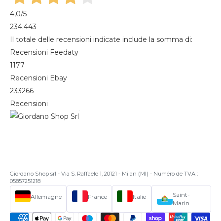
4,0
/5
234.443
Il totale delle recensioni indicate include la somma di:
Recensioni Feedaty
1177
Recensioni Ebay
233266
Recensioni
Giordano Shop srl - Via S. Raffaele 1, 20121 - Milan (MI) - Numéro de TVA :
05857251218
Saint-
Allemagne
France
Italie
Marin