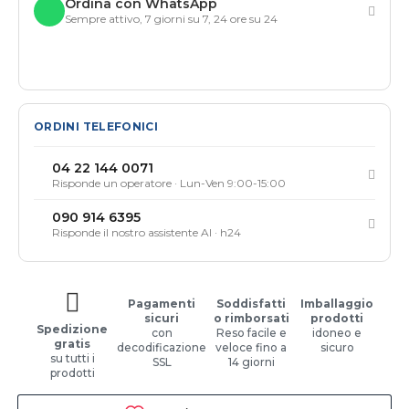
Ordina con WhatsApp
Sempre attivo, 7 giorni su 7, 24 ore su 24
ORDINI TELEFONICI
04 22 144 0071
Risponde un operatore · Lun-Ven 9:00-15:00
090 914 6395
Risponde il nostro assistente AI · h24
Pagamenti
Soddisfatti
Imballaggio
sicuri
o rimborsati
prodotti
Spedizione
con
Reso facile e
idoneo e
gratis
decodificazione
veloce fino a
sicuro
su tutti i
SSL
14 giorni
prodotti