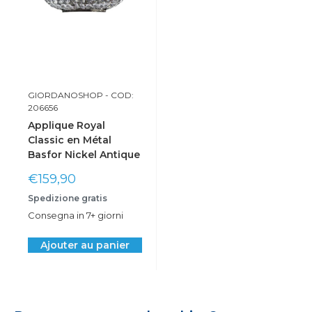
GIORDANOSHOP
- COD:
206656
Applique Royal
Classic en Métal
Basfor Nickel Antique
Prix
€159,90
réduit
Spedizione gratis
Consegna in 7+ giorni
Ajouter au panier