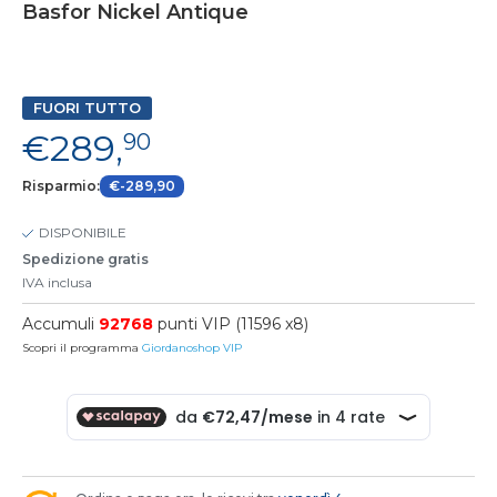
Basfor Nickel Antique
FUORI TUTTO
€289,
90
Risparmio:
€-289,90
DISPONIBILE
Spedizione gratis
IVA inclusa
Accumuli
92768
punti VIP (11596 x8)
Scopri il programma
Giordanoshop VIP