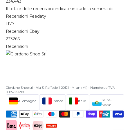
234.443
Il totale delle recensioni indicate include la somma di:
Recensioni Feedaty
1177
Recensioni Ebay
233266
Recensioni
Giordano Shop srl - Via S. Raffaele 1, 20121 - Milan (MI) - Numéro de TVA :
05857251218
Saint-
Allemagne
France
Italie
Marin