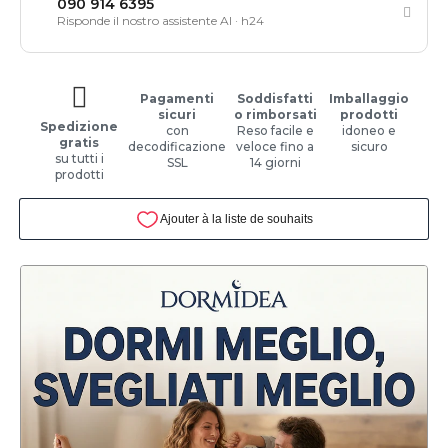
090 914 6395
Risponde il nostro assistente AI · h24
Pagamenti
Soddisfatti
Imballaggio
sicuri
o rimborsati
prodotti
Spedizione
con
Reso facile e
idoneo e
gratis
decodificazione
veloce fino a
sicuro
su tutti i
SSL
14 giorni
prodotti