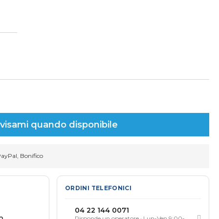
visami quando disponibile
PayPal, Bonifico
ORDINI TELEFONICI
04 22 144 0071
p
Risponde un operatore · Lun-Ven 9:00-