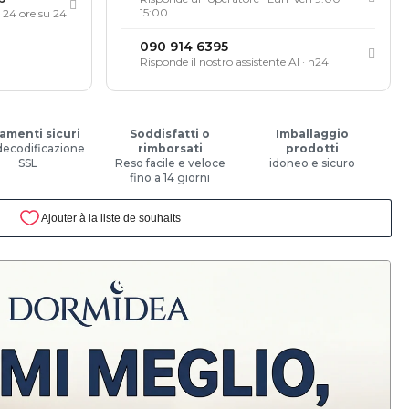
15:00
, 24 ore su 24
090 914 6395
Risponde il nostro assistente AI · h24
amenti sicuri
Soddisfatti o
Imballaggio
decodificazione
rimborsati
prodotti
SSL
Reso facile e veloce
idoneo e sicuro
fino a 14 giorni