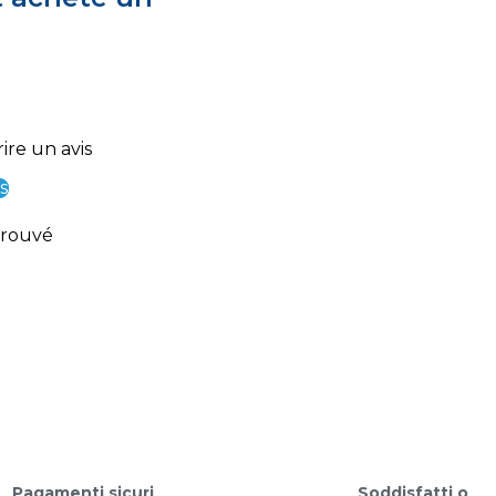
ire un avis
s
trouvé
Pagamenti sicuri
Soddisfatti o