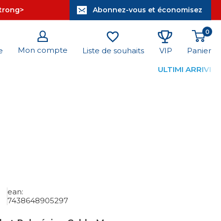
strong>
Abonnez-vous et économisez
0
Mon compte
Panier
e
Liste de souhaits
VIP
ULTIMI ARRIVI
ean:
7438648905297