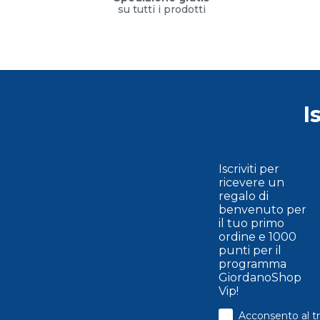
su tutti i prodotti
I
Iscriviti per
ricevere un
regalo di
benvenuto per
il tuo primo
ordine e 1000
punti per il
programma
GiordanoShop
Vip!
consenso
Acconsento al tr