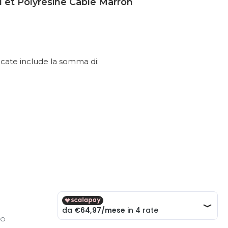
 et Polyrésine Cable Marron
dicate include la somma di:
TO