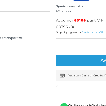
Spedizione gratis
IVA inclusa
Accumuli
83168
punti VIP
(10396 x8)
Scopri il programma
Giordanoshop VIP
a transparent.
Av
Paga con Carta di Credito, 
Ordina con WhatsAp