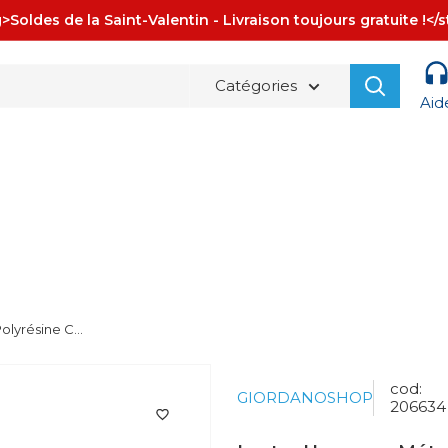
>Soldes de la Saint-Valentin - Livraison toujours gratuite !</
Catégories
Aid
La spedizione è sempre
GRATUITA!
olyrésine C...
cod:
GIORDANOSHOP
206634