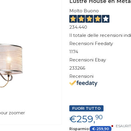
Lustre House en Métal
Molto Buono
234.440
Il totale delle recensioni in
Recensioni Feedaty
1174
Recensioni Ebay
233266
Recensioni
FUORI TUTTO
 pour zoomer
€259,
90
ESAURI
Risparmio:
€-259,90