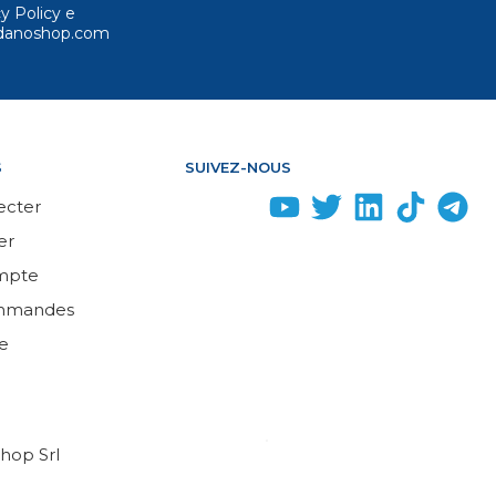
cy Policy e
ordanoshop.com
S
SUIVEZ-NOUS
ecter
er
mpte
mmandes
e