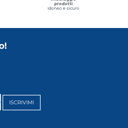
prodotti
idoneo e sicuro
o!
ISCRIVIMI