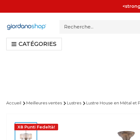
Passer
<strong
au
contenu
Giordano
Shop
CATÉGORIES
Accueil
Meilleures ventes
Lustres
Lustre House en Métal et P
X8 Punti Fedeltà!