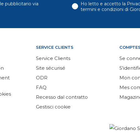
e pubblicitario via
Ho letto e accetto la Priva
termini e condizioni di Gi
SERVICE CLIENTS
COMPTE
Service Clients
Se conn
on
Site sécurisé
S'identifi
ement
ODR
Mon co
FAQ
Mes co
okies
Recesso dal contratto
Magazin
Gestisci cookie