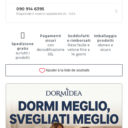
090 914 6395
Risponde il nostro assistente AI · h24
Pagamenti
Soddisfatti
Imballaggio
sicuri
o rimborsati
prodotti
Spedizione
con
Reso facile e
idoneo e
gratis
decodificazione
veloce fino a
sicuro
su tutti i
SSL
14 giorni
prodotti