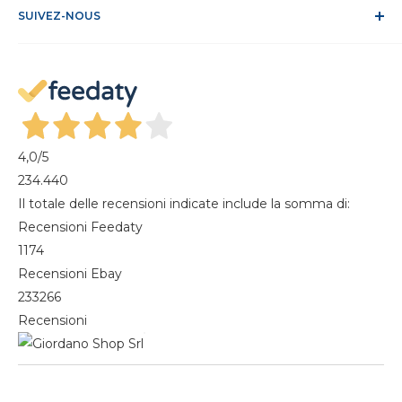
FAQ
SUIVEZ-NOUS
S'identifier
Recesso dal contratto
Mon compte
Gestisci cookie
Mes commandes
Magazine
4,0
/5
234.440
Il totale delle recensioni indicate include la somma di:
Recensioni Feedaty
1174
Recensioni Ebay
233266
Recensioni