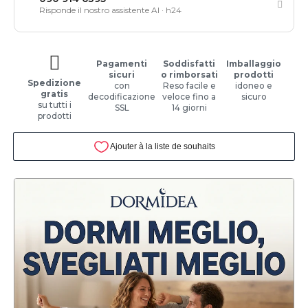
Risponde il nostro assistente AI · h24
Pagamenti
Soddisfatti
Imballaggio
sicuri
o rimborsati
prodotti
Spedizione
con
Reso facile e
idoneo e
gratis
decodificazione
veloce fino a
sicuro
su tutti i
SSL
14 giorni
prodotti