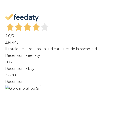
Recesso dal contratto
Mon compte
Gestisci cookie
Mes commandes
Magazine
4,0
/5
234.443
Il totale delle recensioni indicate include la somma di:
Recensioni Feedaty
1177
Recensioni Ebay
233266
Recensioni