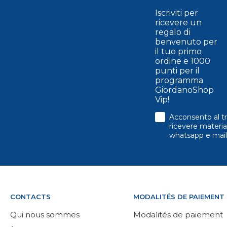
Iscriviti per
ricevere un
regalo di
benvenuto per
il tuo primo
ordine e 1000
punti per il
programma
GiordanoShop
Vip!
consenso
Acconsento al tr
ricevere material
whatsapp e mail
CONTACTS
MODALITÉS DE PAIEMENT
Qui nous sommes
Modalités de paiement