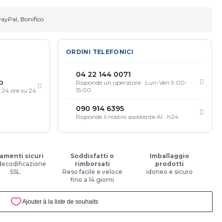
PayPal, Bonifico
ORDINI TELEFONICI
04 22 144 0071
p
Risponde un operatore · Lun-Ven 9:00-
15:00
, 24 ore su 24
090 914 6395
Risponde il nostro assistente AI · h24
amenti sicuri
Soddisfatti o
Imballaggio
decodificazione
rimborsati
prodotti
SSL
Reso facile e veloce
idoneo e sicuro
fino a 14 giorni