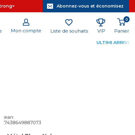
strong>
Abonnez-vous et économisez
0
Mon compte
Panier
e
Liste de souhaits
VIP
ULTIMI ARRIVI
ean:
7438649887073