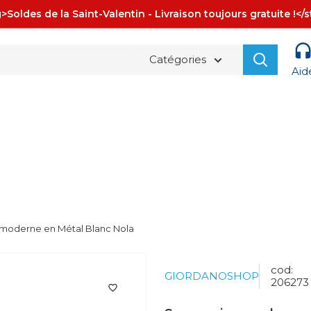
>Soldes de la Saint-Valentin - Livraison toujours gratuite !</
Catégories
Aid
La spedizione è sempre
GRATUITA!
moderne en Métal Blanc Nola
cod:
GIORDANOSHOP
206273