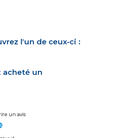
rez l'un de ceux-ci :
t acheté un
ire un avis
s