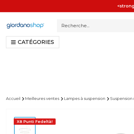
Passer
<strong
au
contenu
Giordano
Shop
CATÉGORIES
Accueil
Meilleures ventes
Lampes à suspension
Suspension 
X8 Punti Fedeltà!