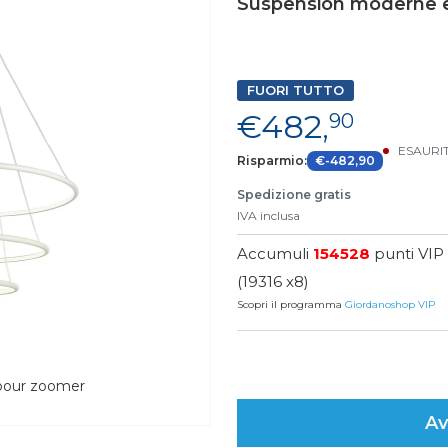
Suspension moderne e
FUORI TUTTO
€482,
90
ESAURI
Risparmio:
€-482,90
Spedizione gratis
IVA inclusa
Accumuli
154528
punti VIP
(19316 x8)
Scopri il programma
Giordanoshop VIP
 pour zoomer
Av