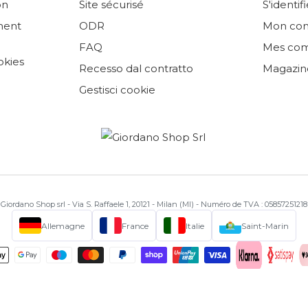
on
Site sécurisé
S'identifi
ement
ODR
Mon co
FAQ
Mes co
okies
Recesso dal contratto
Magazin
Gestisci cookie
Giordano Shop srl - Via S. Raffaele 1, 20121 - Milan (MI) - Numéro de TVA : 05857251218
Allemagne
France
Italie
Saint-Marin