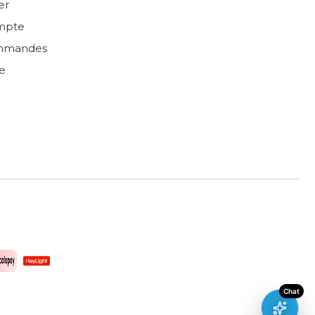
er
mpte
mmandes
e