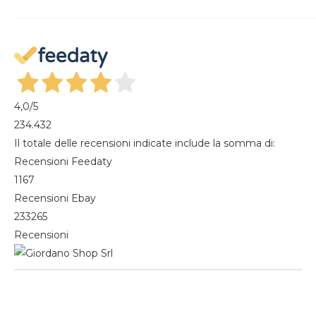
Recesso dal contratto
Mon compte
Gestisci cookie
Mes commandes
Magazine
4,0
/5
234.432
Il totale delle recensioni indicate include la somma di:
Recensioni Feedaty
1167
Recensioni Ebay
233265
Recensioni