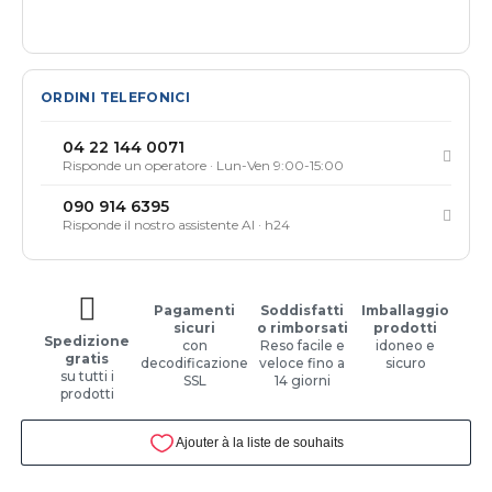
ORDINI TELEFONICI
04 22 144 0071
Risponde un operatore · Lun-Ven 9:00-15:00
090 914 6395
Risponde il nostro assistente AI · h24
Pagamenti
Soddisfatti
Imballaggio
sicuri
o rimborsati
prodotti
Spedizione
con
Reso facile e
idoneo e
gratis
decodificazione
veloce fino a
sicuro
su tutti i
SSL
14 giorni
prodotti