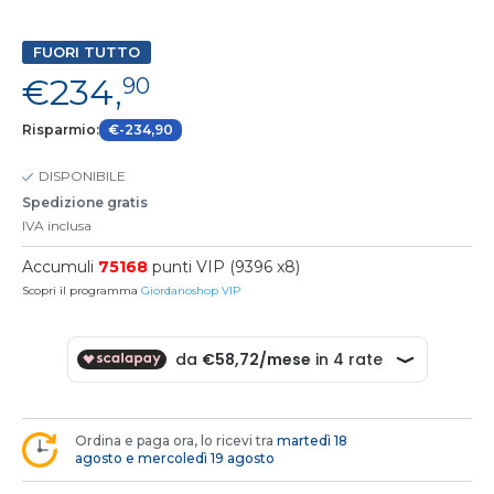
FUORI TUTTO
€234,
90
Risparmio:
€-234,90
DISPONIBILE
Spedizione gratis
IVA inclusa
Accumuli
75168
punti VIP (9396 x8)
Scopri il programma
Giordanoshop VIP
Ordina e paga ora, lo ricevi tra
martedì 18
agosto e mercoledì 19 agosto