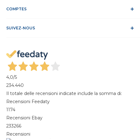
Confidentialité et traitement des données
Service Clients
Politique relative aux cookies
COMPTES
Site sécurisé
Conditions de vente
ODR
Se connecter
FAQ
SUIVEZ-NOUS
S'identifier
Recesso dal contratto
Mon compte
Gestisci cookie
Mes commandes
Magazine
4,0
/5
234.440
Il totale delle recensioni indicate include la somma di:
Recensioni Feedaty
1174
Recensioni Ebay
233266
Recensioni