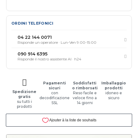
ORDINI TELEFONICI
04 22 144 0071
Risponde un operatore · Lun-Ven 9:00-15:00
090 914 6395
Risponde il nostro assistente AI · h24
Pagamenti
Soddisfatti
Imballaggio
sicuri
o rimborsati
prodotti
Spedizione
con
Reso facile e
idoneo e
gratis
decodificazione
veloce fino a
sicuro
su tutti i
SSL
14 giorni
prodotti