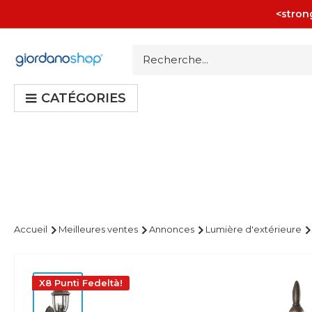
Passer
<strong
au
contenu
Giordano
Shop
CATÉGORIES
Accueil
Meilleures ventes
Annonces
Lumière d'extérieure
X8 Punti Fedeltà!