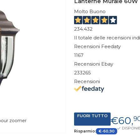
Lanterne Murale 60W
Molto Buono
234.432
Il totale delle recensioni in
Recensioni Feedaty
1167
Recensioni Ebay
233265
Recensioni
FUORI TUTTO
€60,
9
 pour zoomer
DISPONIB
Risparmio:
€-60,90