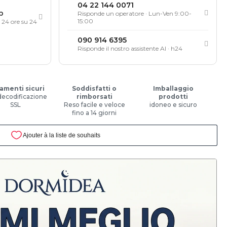
04 22 144 0071
p
Risponde un operatore · Lun-Ven 9:00-
15:00
, 24 ore su 24
090 914 6395
Risponde il nostro assistente AI · h24
amenti sicuri
Soddisfatti o
Imballaggio
decodificazione
rimborsati
prodotti
SSL
Reso facile e veloce
idoneo e sicuro
fino a 14 giorni