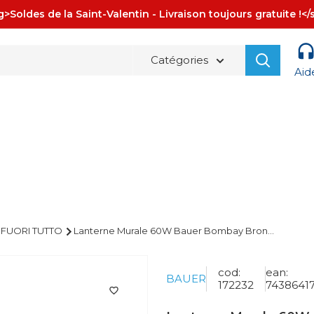
>Soldes de la Saint-Valentin - Livraison toujours gratuite !<
Catégories
Aid
La spedizione è sempre
GRATUITA!
FUORI TUTTO
Lanterne Murale 60W Bauer Bombay Bron...
cod:
ean:
BAUER
172232
7438641