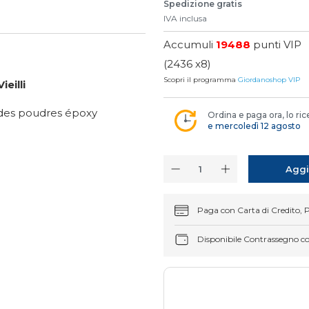
Spedizione gratis
IVA inclusa
Accumuli
19488
punti VIP
(2436 x8)
Scopri il programma
Giordanoshop VIP
eilli
 des poudres époxy
Ordina e paga ora, lo ric
e mercoledì 12 agosto
Aggi
Paga con Carta di Credito, 
Disponibile Contrassegno c