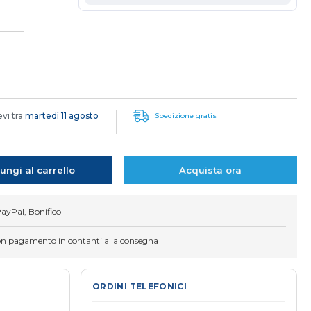
evi tra
martedì 11 agosto
Spedizione gratis
ungi al carrello
Acquista ora
PayPal, Bonifico
on pagamento in contanti alla consegna
ORDINI TELEFONICI