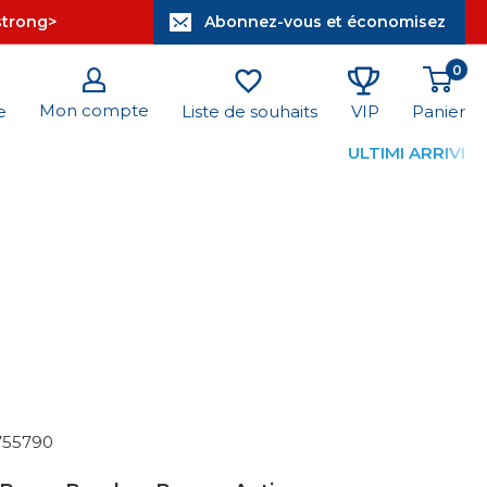
/strong>
Abonnez-vous et économisez
0
Mon compte
Panier
e
Liste de souhaits
VIP
ULTIMI ARRIVI
755790