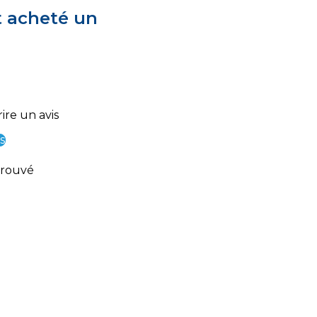
t acheté un
ire un avis
s
trouvé