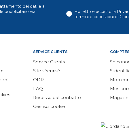
attamento dei dati e a
e pubblicitario via
Ho letto e accetto la Priva
termini e condizioni di Gi
SERVICE CLIENTS
COMPTE
Service Clients
Se conn
on
Site sécurisé
S'identifi
ement
ODR
Mon co
FAQ
Mes co
okies
Recesso dal contratto
Magazin
Gestisci cookie