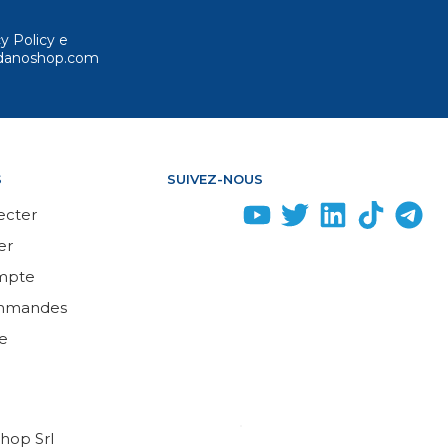
cy Policy e
ordanoshop.com
S
SUIVEZ-NOUS
ecter
er
mpte
mmandes
e