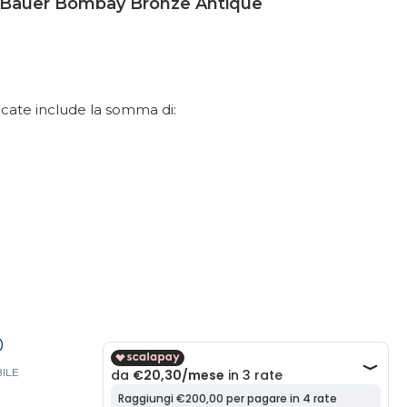
 Bauer Bombay Bronze Antique
dicate include la somma di:
0
ILE