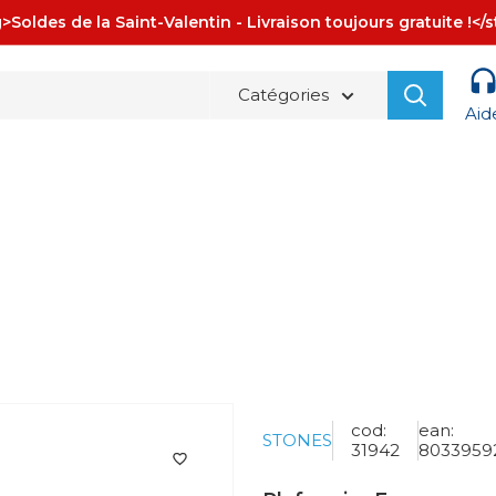
>Soldes de la Saint-Valentin - Livraison toujours gratuite !</
Catégories
Aid
La spedizione è sempre
GRATUITA!
cod:
ean:
STONES
31942
8033959