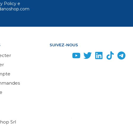
cy Policy e
ordanoshop.com
S
SUIVEZ-NOUS
ecter
er
mpte
mmandes
e