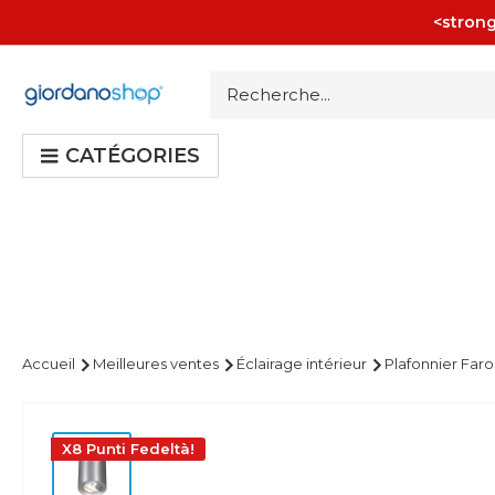
Passer
<strong
au
contenu
Giordano
Shop
CATÉGORIES
Accueil
Meilleures ventes
Éclairage intérieur
Plafonnier Faro
X8 Punti Fedeltà!