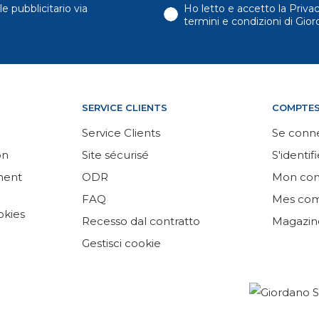
e pubblicitario via
Ho letto e accetto la Priva
termini e condizioni di Gi
SERVICE CLIENTS
COMPTE
Service Clients
Se conn
on
Site sécurisé
S'identifi
ement
ODR
Mon co
FAQ
Mes co
okies
Recesso dal contratto
Magazin
Gestisci cookie