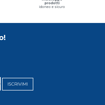
prodotti
idoneo e sicuro
o!
ISCRIVIMI