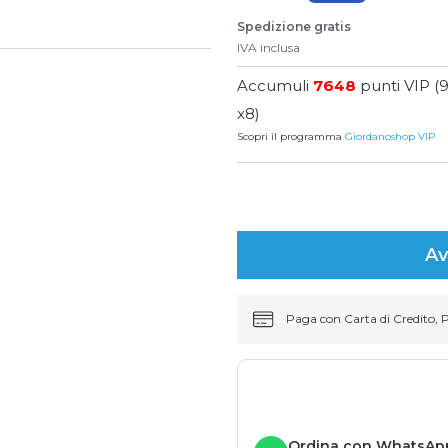
Spedizione gratis
IVA inclusa
Accumuli
7648
punti VIP (
x8)
Scopri il programma
Giordanoshop VIP
Av
Paga con Carta di Credito, 
Ordina con WhatsAp