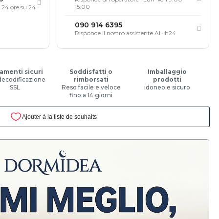
15:00
, 24 ore su 24
090 914 6395
Risponde il nostro assistente AI · h24
amenti sicuri
Soddisfatti o
Imballaggio
decodificazione
rimborsati
prodotti
SSL
Reso facile e veloce
idoneo e sicuro
fino a 14 giorni