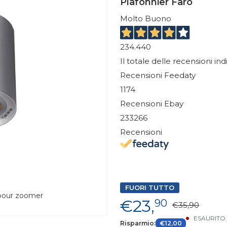
Plafonnier Faro
Molto Buono
234.440
Il totale delle recensioni in
Recensioni Feedaty
1174
Recensioni Ebay
233266
Recensioni
FUORI TUTTO
 pour zoomer
€23,
90
€35,90
ESAURITO
Risparmio:
€12,00