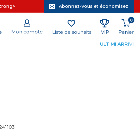
strong>
Abonnez-vous et économisez
0
Mon compte
Panier
e
Liste de souhaits
VIP
ULTIMI ARRIVI
241103