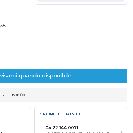
956
visami quando disponibile
PayPal, Bonifico
ORDINI TELEFONICI
04 22 144 0071
p
Risponde un operatore · Lun-Ven 9:00-