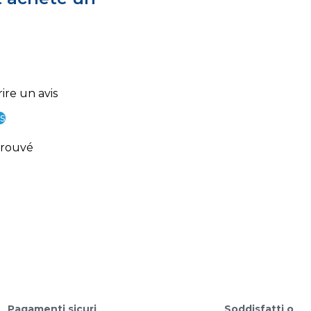
ire un avis
s
trouvé
Pagamenti sicuri
Soddisfatti o