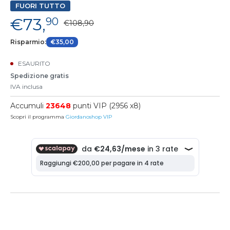
FUORI TUTTO
€73,
90
€108,90
Risparmio:
€35,00
ESAURITO
Spedizione gratis
IVA inclusa
Accumuli
23648
punti VIP (2956 x8)
Scopri il programma
Giordanoshop VIP