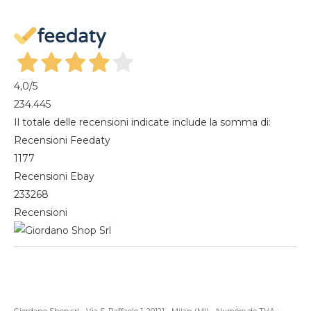
Mon compte
Gestisci cookie
Mes commandes
Magazine
4,0
/5
234.445
Il totale delle recensioni indicate include la somma di:
Recensioni Feedaty
1177
Recensioni Ebay
233268
Recensioni