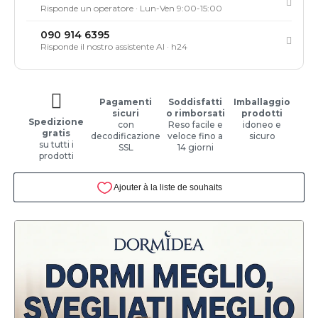
Risponde un operatore · Lun-Ven 9:00-15:00
090 914 6395
Risponde il nostro assistente AI · h24
Pagamenti
Soddisfatti
Imballaggio
sicuri
o rimborsati
prodotti
Spedizione
con
Reso facile e
idoneo e
gratis
decodificazione
veloce fino a
sicuro
su tutti i
SSL
14 giorni
prodotti