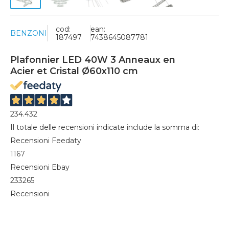
cod:
ean:
BENZONI
187497
7438645087781
Plafonnier LED 40W 3 Anneaux en
Acier et Cristal Ø60x110 cm
234.432
Il totale delle recensioni indicate include la somma di:
Recensioni Feedaty
1167
Recensioni Ebay
233265
Recensioni