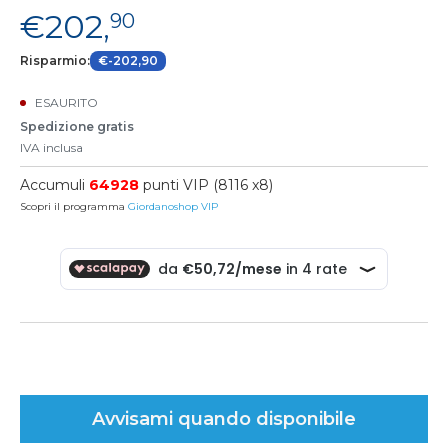
€202,
90
Risparmio:
€-202,90
ESAURITO
Spedizione gratis
IVA inclusa
Accumuli
64928
punti VIP (8116 x8)
Scopri il programma
Giordanoshop VIP
Avvisami quando disponibile