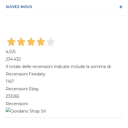
FAQ
SUIVEZ-NOUS
S'identifier
Recesso dal contratto
Mon compte
Gestisci cookie
Mes commandes
Magazine
4,0
/5
234.432
Il totale delle recensioni indicate include la somma di:
Recensioni Feedaty
1167
Recensioni Ebay
233265
Recensioni