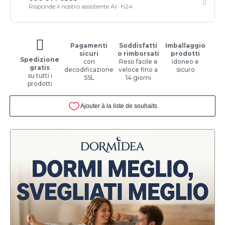
Risponde il nostro assistente AI · h24
Pagamenti
Soddisfatti
Imballaggio
sicuri
o rimborsati
prodotti
Spedizione
con
Reso facile e
idoneo e
gratis
decodificazione
veloce fino a
sicuro
su tutti i
SSL
14 giorni
prodotti