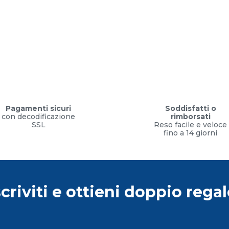
Pagamenti sicuri
Soddisfatti o
con decodificazione
rimborsati
SSL
Reso facile e veloce
fino a 14 giorni
scriviti e ottieni doppio regal