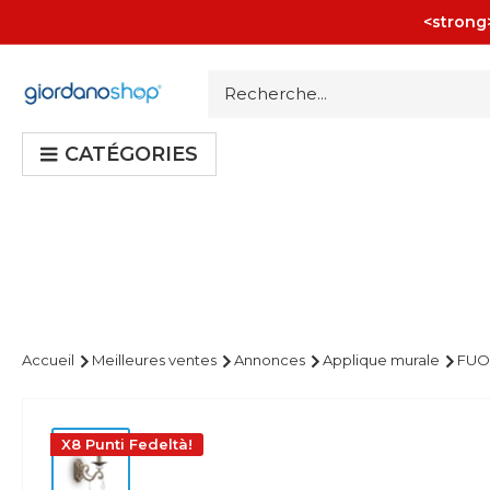
Passer
<strong>
au
contenu
Giordano
Shop
CATÉGORIES
Accueil
Meilleures ventes
Annonces
Applique murale
FUO
X8 Punti Fedeltà!