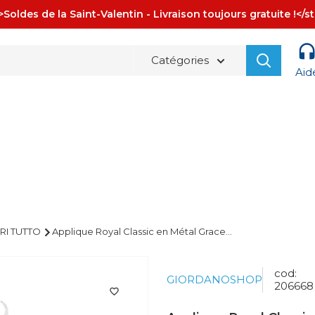
Soldes de la Saint-Valentin - Livraison toujours gratuite !</s
Catégories
Aid
La spedizione è sempre
GRATUITA!
RI TUTTO
Applique Royal Classic en Métal Grace...
cod:
GIORDANOSHOP
206668