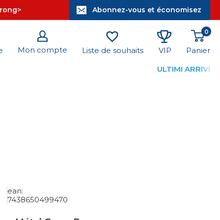
trong>
Abonnez-vous et économisez
0
Mon compte
Panier
e
Liste de souhaits
VIP
ULTIMI ARRIVI
ean:
7438650499470