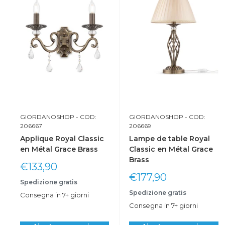
GIORDANOSHOP
- COD:
GIORDANOSHOP
- COD:
206667
206669
Applique Royal Classic
Lampe de table Royal
en Métal Grace Brass
Classic en Métal Grace
Brass
Prix
€133,90
réduit
Prix
€177,90
Spedizione gratis
réduit
Spedizione gratis
Consegna in 7+ giorni
Consegna in 7+ giorni