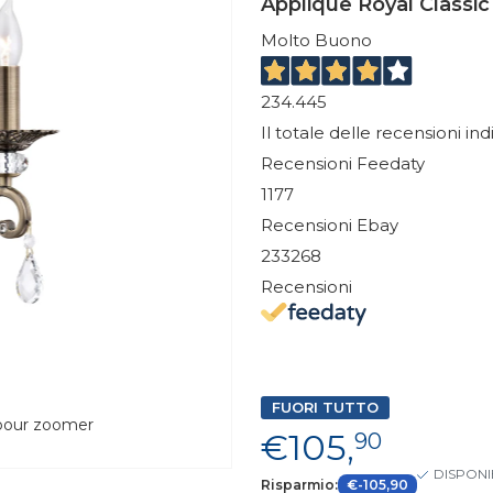
Applique Royal Classic
Molto Buono
234.445
Il totale delle recensioni in
Recensioni Feedaty
1177
Recensioni Ebay
233268
Recensioni
FUORI TUTTO
 pour zoomer
€105,
90
DISPONI
Risparmio:
€-105,90