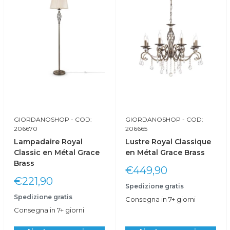
GIORDANOSHOP
- COD:
GIORDANOSHOP
- COD:
206670
206665
Lampadaire Royal
Lustre Royal Classique
Classic en Métal Grace
en Métal Grace Brass
Brass
Prix
€449,90
réduit
Prix
€221,90
Spedizione gratis
réduit
Spedizione gratis
Consegna in 7+ giorni
Consegna in 7+ giorni