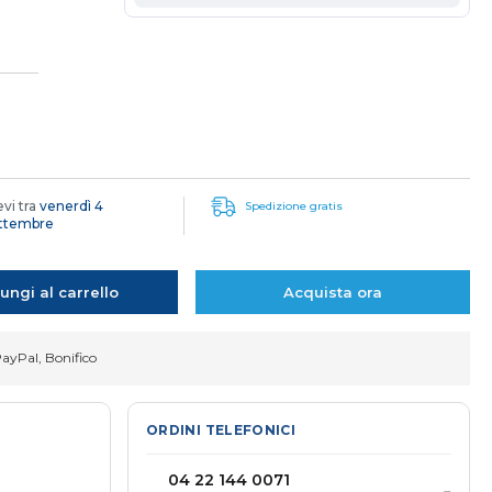
evi tra
venerdì 4
Spedizione gratis
ettembre
ungi al carrello
Acquista ora
PayPal, Bonifico
ORDINI TELEFONICI
04 22 144 0071