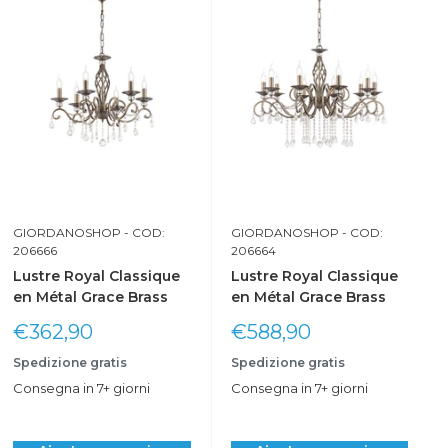
GIORDANOSHOP
- COD:
GIORDANOSHOP
- COD:
206666
206664
Lustre Royal Classique
Lustre Royal Classique
en Métal Grace Brass
en Métal Grace Brass
Prix
Prix
€362,90
€588,90
réduit
réduit
Spedizione gratis
Spedizione gratis
Consegna in 7+ giorni
Consegna in 7+ giorni