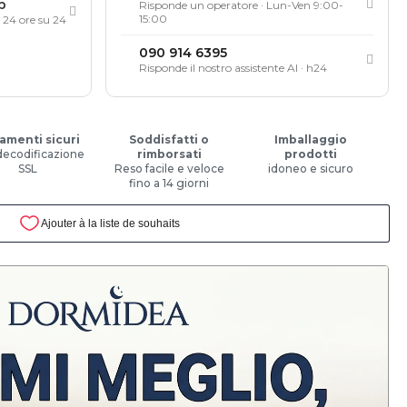
p
Risponde un operatore · Lun-Ven 9:00-
15:00
, 24 ore su 24
090 914 6395
Risponde il nostro assistente AI · h24
amenti sicuri
Soddisfatti o
Imballaggio
decodificazione
rimborsati
prodotti
SSL
Reso facile e veloce
idoneo e sicuro
fino a 14 giorni