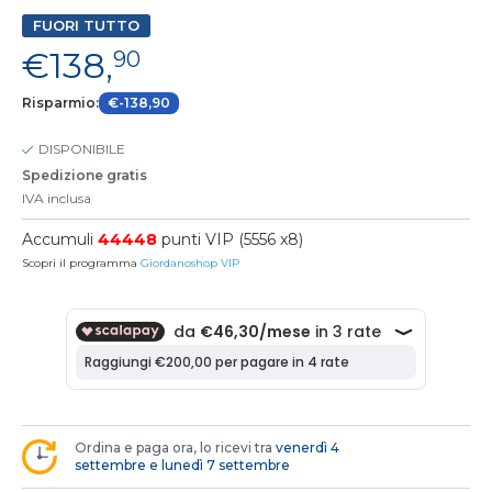
FUORI TUTTO
€138,
90
Risparmio:
€-138,90
DISPONIBILE
Spedizione gratis
IVA inclusa
Accumuli
44448
punti VIP (5556 x8)
Scopri il programma
Giordanoshop VIP
Ordina e paga ora, lo ricevi tra
venerdì 4
settembre e lunedì 7 settembre