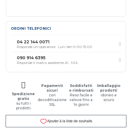
ORDINI TELEFONICI
04 22 144 0071
Risponde un operatore · Lun-Ven 9:00-15:00
090 914 6395
Risponde il nostro assistente AI · h24
Pagamenti
Soddisfatti
Imballaggio
sicuri
o rimborsati
prodotti
Spedizione
con
Reso facile e
idoneo e
gratis
decodificazione
veloce fino a
sicuro
su tutti i
SSL
14 giorni
prodotti