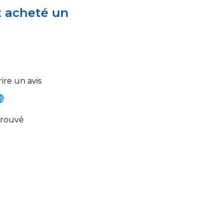
t acheté un
ire un avis
s
trouvé