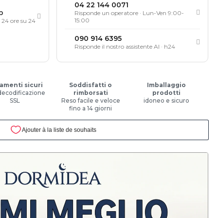
04 22 144 0071
p
Risponde un operatore · Lun-Ven 9:00-
15:00
, 24 ore su 24
090 914 6395
Risponde il nostro assistente AI · h24
amenti sicuri
Soddisfatti o
Imballaggio
decodificazione
rimborsati
prodotti
SSL
Reso facile e veloce
idoneo e sicuro
fino a 14 giorni