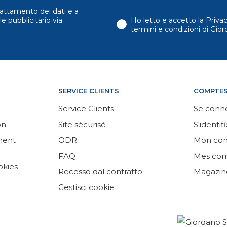
attamento dei dati e a
e pubblicitario via
Ho letto e accetto la Priva
termini e condizioni di Gi
SERVICE CLIENTS
COMPTE
Service Clients
Se conn
on
Site sécurisé
S'identifi
ement
ODR
Mon co
FAQ
Mes co
okies
Recesso dal contratto
Magazin
Gestisci cookie