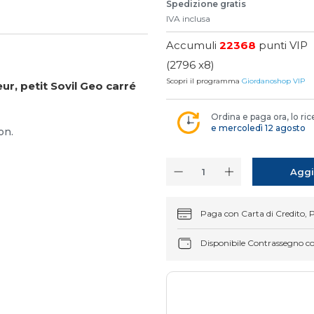
Spedizione gratis
IVA inclusa
Accumuli
22368
punti VIP
(2796 x8)
Scopri il programma
Giordanoshop VIP
r, petit Sovil Geo carré
Ordina e paga ora, lo ric
e mercoledì 12 agosto
on.
Aggi
Paga con Carta di Credito, 
Disponibile Contrassegno c