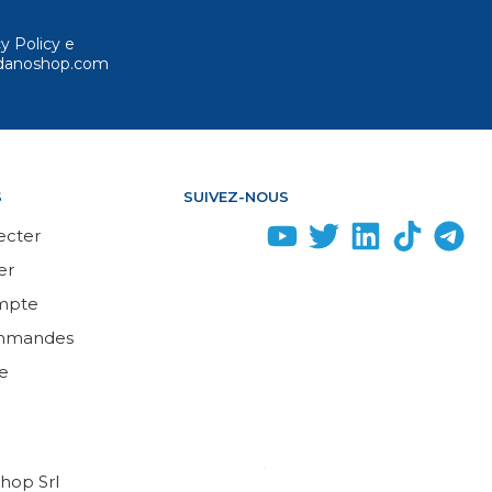
cy Policy e
ordanoshop.com
S
SUIVEZ-NOUS
ecter
er
mpte
mmandes
e