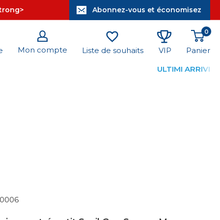
strong>
Abonnez-vous et économisez
0
Mon compte
Panier
e
Liste de souhaits
VIP
ULTIMI ARRIVI
10006