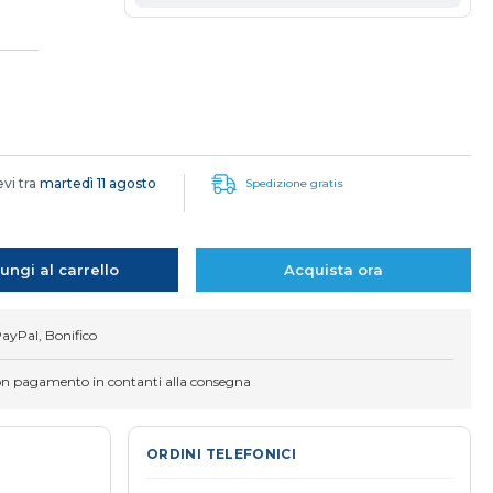
evi tra
martedì 11 agosto
Spedizione gratis
ungi al carrello
Acquista ora
PayPal, Bonifico
on pagamento in contanti alla consegna
ORDINI TELEFONICI