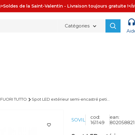
>Soldes de la Saint-Valentin - Livraison toujours gratuite !</
Catégories
Aid
La spedizione è sempre
GRATUITA!
FUORI TUTTO
Spot LED extérieur semi-encastré peti...
cod:
ean:
SOVIL
161149
80205882