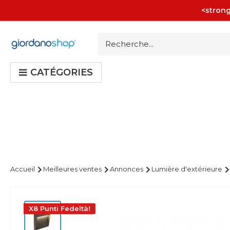
Passer
<strong
au
contenu
Giordano
Shop
CATÉGORIES
Accueil
Meilleures ventes
Annonces
Lumière d'extérieure
X8 Punti Fedeltà!