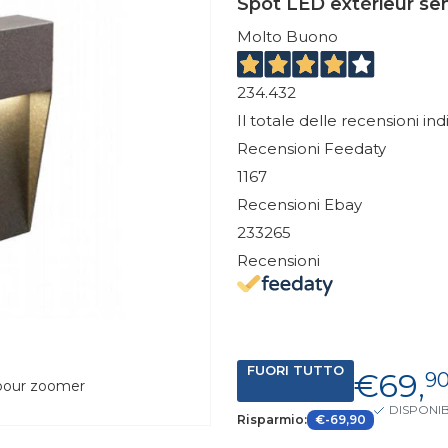
Spot LED extérieur se
Molto Buono
234.432
Il totale delle recensioni in
Recensioni Feedaty
1167
Recensioni Ebay
233265
Recensioni
FUORI TUTTO
€69,
9
 pour zoomer
DISPONIB
Risparmio:
€-69,90