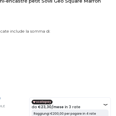
mi-encastré petit Sovil Geo Square Marron
dicate include la somma di:
0
ILE