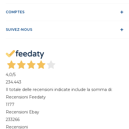
DEEE
Confidentialité et traitement des données
Service Clients
Politique relative aux cookies
COMPTES
Site sécurisé
Conditions de vente
ODR
Se connecter
FAQ
SUIVEZ-NOUS
S'identifier
Recesso dal contratto
Mon compte
Gestisci cookie
Mes commandes
Magazine
4,0
/5
234.443
Il totale delle recensioni indicate include la somma di:
Recensioni Feedaty
1177
Recensioni Ebay
233266
Recensioni