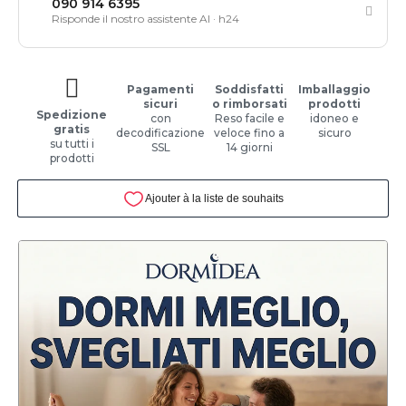
090 914 6395
Risponde il nostro assistente AI · h24
Pagamenti
Soddisfatti
Imballaggio
sicuri
o rimborsati
prodotti
Spedizione
con
Reso facile e
idoneo e
gratis
decodificazione
veloce fino a
sicuro
su tutti i
SSL
14 giorni
prodotti