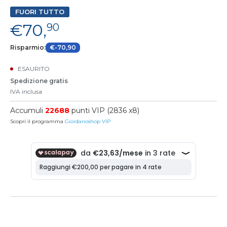
FUORI TUTTO
€70,
90
Risparmio:
€-70,90
ESAURITO
Spedizione gratis
IVA inclusa
Accumuli
22688
punti VIP (2836 x8)
Scopri il programma
Giordanoshop VIP