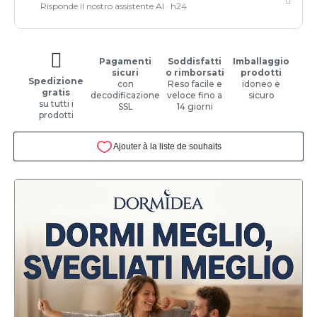
Risponde il nostro assistente AI · h24
Pagamenti
Soddisfatti
Imballaggio
sicuri
o rimborsati
prodotti
Spedizione
con
Reso facile e
idoneo e
gratis
decodificazione
veloce fino a
sicuro
su tutti i
SSL
14 giorni
prodotti