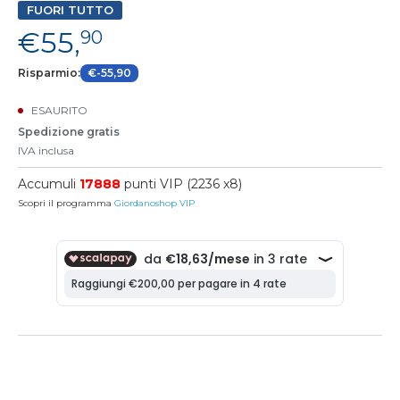
FUORI TUTTO
€55,
90
Risparmio:
€-55,90
ESAURITO
Spedizione gratis
IVA inclusa
Accumuli
17888
punti VIP (2236 x8)
Scopri il programma
Giordanoshop VIP