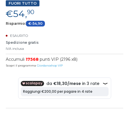
FUORI TUTTO
€54,
90
Risparmio:
€-54,90
ESAURITO
Spedizione gratis
IVA inclusa
Accumuli
17568
punti VIP (2196 x8)
Scopri il programma
Giordanoshop VIP