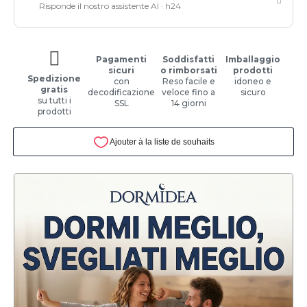
Risponde il nostro assistente AI · h24
Pagamenti
Soddisfatti
Imballaggio
sicuri
o rimborsati
prodotti
Spedizione
con
Reso facile e
idoneo e
gratis
decodificazione
veloce fino a
sicuro
su tutti i
SSL
14 giorni
prodotti