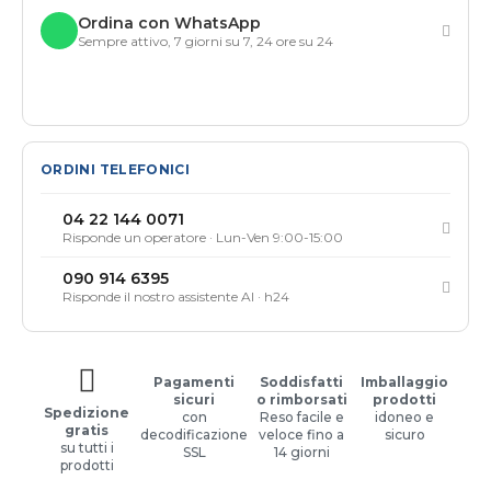
Ordina con WhatsApp
Sempre attivo, 7 giorni su 7, 24 ore su 24
ORDINI TELEFONICI
04 22 144 0071
Risponde un operatore · Lun-Ven 9:00-15:00
090 914 6395
Risponde il nostro assistente AI · h24
Pagamenti
Soddisfatti
Imballaggio
sicuri
o rimborsati
prodotti
Spedizione
con
Reso facile e
idoneo e
gratis
decodificazione
veloce fino a
sicuro
su tutti i
SSL
14 giorni
prodotti