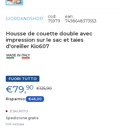
cod:
ean:
GIORDANOSHOP
75979
7438648373553
Housse de couette double avec
impression sur le sac et taies
d'oreiller Kio607
FUORI TUTTO
€79,
90
€125,90
Risparmio:
€46,00
ESAURITO
Spedizione gratis
IVA inclusa