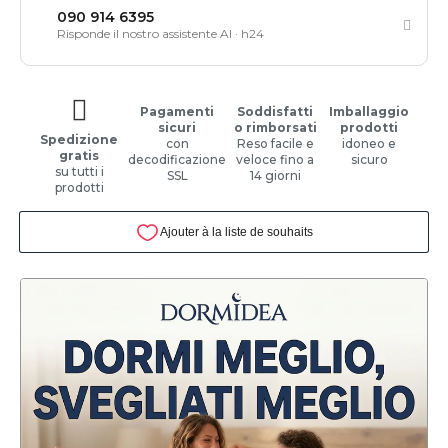
090 914 6395
Risponde il nostro assistente AI · h24
Pagamenti
Soddisfatti
Imballaggio
sicuri
o rimborsati
prodotti
Spedizione
con
Reso facile e
idoneo e
gratis
decodificazione
veloce fino a
sicuro
su tutti i
SSL
14 giorni
prodotti