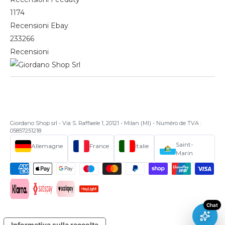
1174
Recensioni Ebay
233266
Recensioni
Giordano Shop srl - Via S. Raffaele 1, 20121 - Milan (MI) - Numéro de TVA :
05857251218
Saint-
Allemagne
France
Italie
Marin
Informativa sulla raccolta