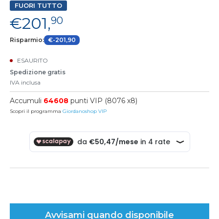
FUORI TUTTO
€201,
90
Risparmio:
€-201,90
ESAURITO
Spedizione gratis
IVA inclusa
Accumuli
64608
punti VIP (8076 x8)
Scopri il programma
Giordanoshop VIP
Avvisami quando disponibile