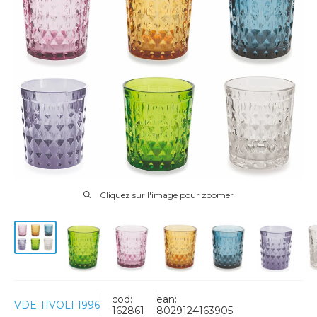
Cliquez sur l'image pour zoomer
cod:
ean:
VDE TIVOLI 1996
162861
8029124163905