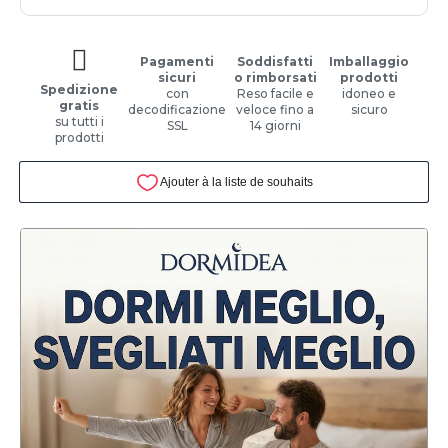
Pagamenti
Soddisfatti
Imballaggio
sicuri
o rimborsati
prodotti
Spedizione
con
Reso facile e
idoneo e
gratis
decodificazione
veloce fino a
sicuro
su tutti i
SSL
14 giorni
prodotti