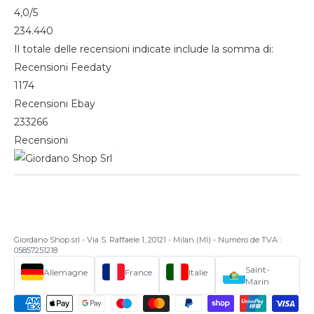
4,0
/5
234.440
Il totale delle recensioni indicate include la somma di:
Recensioni Feedaty
1174
Recensioni Ebay
233266
Recensioni
Giordano Shop srl - Via S. Raffaele 1, 20121 - Milan (MI) - Numéro de TVA :
05857251218
Saint-
Allemagne
France
Italie
Marin