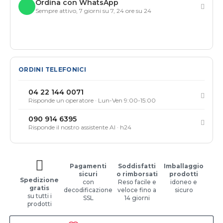
Ordina con WhatsApp
Sempre attivo, 7 giorni su 7, 24 ore su 24
ORDINI TELEFONICI
04 22 144 0071
Risponde un operatore · Lun-Ven 9:00-15:00
090 914 6395
Risponde il nostro assistente AI · h24
Pagamenti
Soddisfatti
Imballaggio
sicuri
o rimborsati
prodotti
Spedizione
con
Reso facile e
idoneo e
gratis
decodificazione
veloce fino a
sicuro
su tutti i
SSL
14 giorni
prodotti