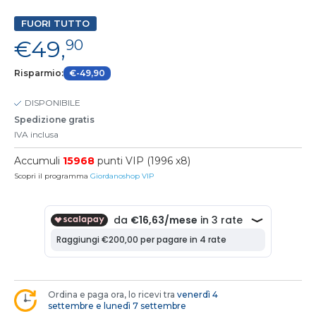
FUORI TUTTO
€49,
90
Risparmio:
€-49,90
DISPONIBILE
Spedizione gratis
IVA inclusa
Accumuli
15968
punti VIP (1996 x8)
Scopri il programma
Giordanoshop VIP
Ordina e paga ora, lo ricevi tra
venerdì 4
settembre e lunedì 7 settembre