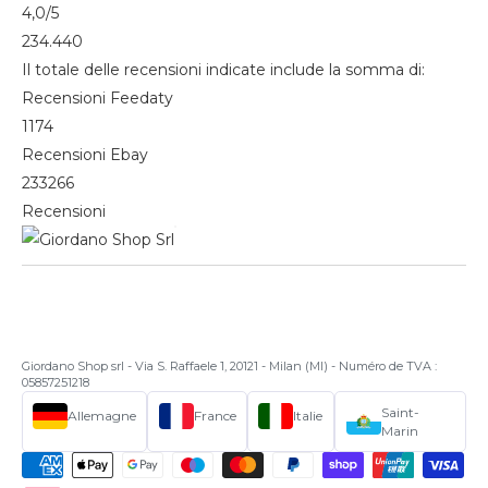
4,0
/5
234.440
Il totale delle recensioni indicate include la somma di:
Recensioni Feedaty
1174
Recensioni Ebay
233266
Recensioni
Giordano Shop srl - Via S. Raffaele 1, 20121 - Milan (MI) - Numéro de TVA :
05857251218
Saint-
Allemagne
France
Italie
Marin