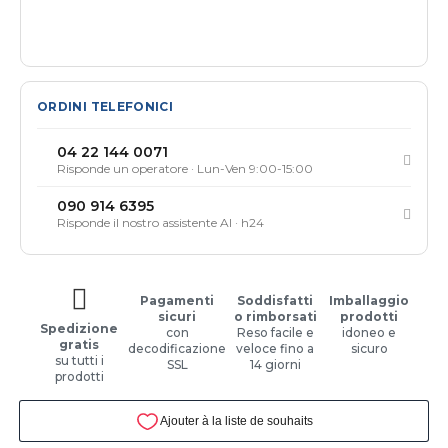
ORDINI TELEFONICI
04 22 144 0071
Risponde un operatore · Lun-Ven 9:00-15:00
090 914 6395
Risponde il nostro assistente AI · h24
Pagamenti
Soddisfatti
Imballaggio
sicuri
o rimborsati
prodotti
Spedizione
con
Reso facile e
idoneo e
gratis
decodificazione
veloce fino a
sicuro
su tutti i
SSL
14 giorni
prodotti