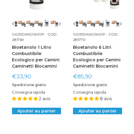
‹
›
‹
›
GIORDANOSHOP
- COD:
GIORDANOSHOP
- COD:
281769
281770
Bioetanolo 1 Litro
Bioetanolo 6 Litri
Combustibile
Combustibile
Ecologico per Camini
Ecologico per Camini
Caminetti Biocamini
Caminetti Biocamini
Prix
Prix
€33,90
€85,90
réduit
réduit
Spedizione gratis
Spedizione gratis
Consegna rapida
Consegna rapida
2 avis
8 avis
Ajouter au panier
Ajouter au panier