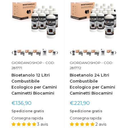
‹
›
‹
›
GIORDANOSHOP
- COD:
GIORDANOSHOP
- COD:
281771
281772
Bioetanolo 12 Litri
Bioetanolo 24 Litri
Combustibile
Combustibile
Ecologico per Camini
Ecologico per Camini
Caminetti Biocamini
Caminetti Biocamini
Prix
Prix
€136,90
€221,90
réduit
réduit
Spedizione gratis
Spedizione gratis
Consegna rapida
Consegna rapida
3 avis
2 avis