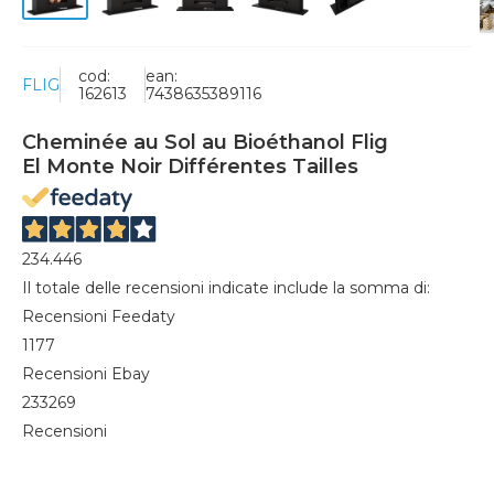
cod:
ean:
FLIG
162613
7438635389116
Cheminée au Sol au Bioéthanol Flig
El Monte Noir Différentes Tailles
234.446
Il totale delle recensioni indicate include la somma di:
Recensioni Feedaty
1177
Recensioni Ebay
233269
Recensioni