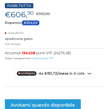
FUORI TUTTO
€606,
90
€910,90
Risparmio:
€304,00
ESAURITO
Spedizione gratis
IVA inclusa
Accumuli
194208
punti VIP (24276 x8)
Scopri il programma
Giordanoshop VIP
Avvisami quando disponibile