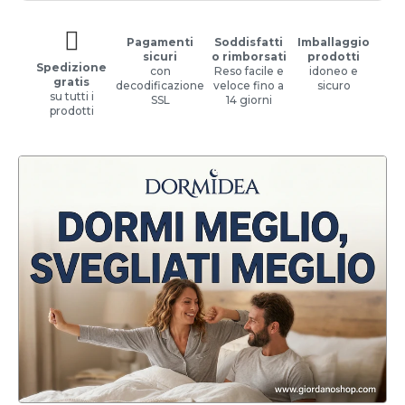
Pagamenti
Soddisfatti
Imballaggio
sicuri
o rimborsati
prodotti
Spedizione
con
Reso facile e
idoneo e
gratis
decodificazione
veloce fino a
sicuro
su tutti i
SSL
14 giorni
prodotti