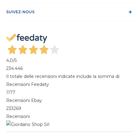
Conditions de vente
ODR
Se connecter
FAQ
SUIVEZ-NOUS
S'identifier
Recesso dal contratto
Mon compte
Gestisci cookie
Mes commandes
Magazine
4,0
/5
234.446
Il totale delle recensioni indicate include la somma di:
Recensioni Feedaty
1177
Recensioni Ebay
233269
Recensioni