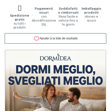
Pagamenti
Soddisfatti
Imballaggio
sicuri
o rimborsati
prodotti
Spedizione
con
Reso facile e
idoneo e
gratis
decodificazione
veloce fino a
sicuro
su tutti i
SSL
14 giorni
prodotti