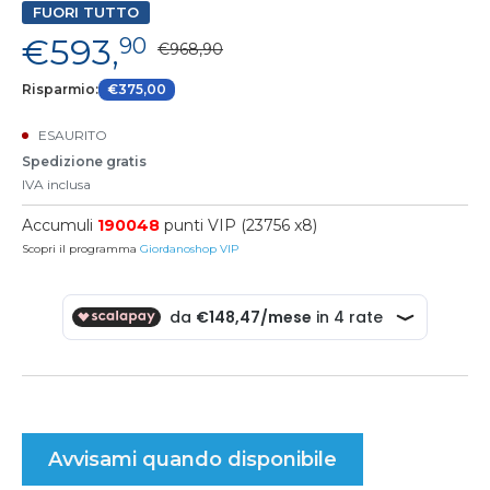
FUORI TUTTO
€593,
90
€968,90
Risparmio:
€375,00
ESAURITO
Spedizione gratis
IVA inclusa
Accumuli
190048
punti VIP (23756 x8)
Scopri il programma
Giordanoshop VIP
Avvisami quando disponibile