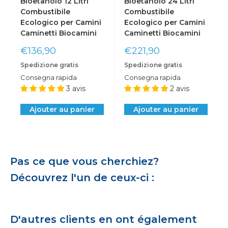
Bioetanolo 12 Litri
Bioetanolo 24 Litri
Combustibile
Combustibile
Ecologico per Camini
Ecologico per Camini
Caminetti Biocamini
Caminetti Biocamini
Prix
Prix
€136,90
€221,90
réduit
réduit
Spedizione gratis
Spedizione gratis
Consegna rapida
Consegna rapida
3 avis
2 avis
Ajouter au panier
Ajouter au panier
Pas ce que vous cherchiez?
Découvrez l'un de ceux-ci :
D'autres clients en ont également