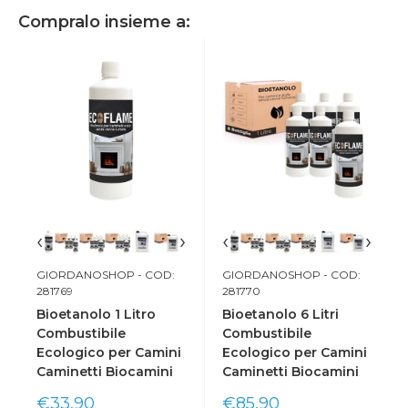
Compralo insieme a:
‹
›
‹
›
GIORDANOSHOP
- COD:
GIORDANOSHOP
- COD:
281769
281770
Bioetanolo 1 Litro
Bioetanolo 6 Litri
Combustibile
Combustibile
Ecologico per Camini
Ecologico per Camini
Caminetti Biocamini
Caminetti Biocamini
Prix
Prix
€33,90
€85,90