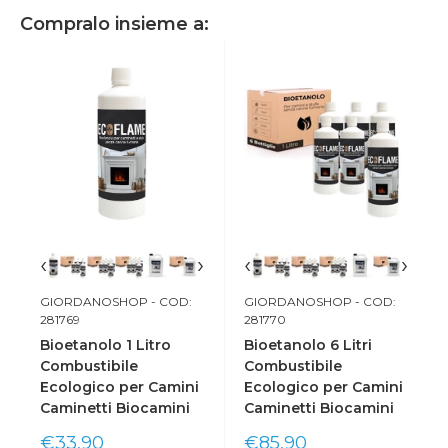
Compralo insieme a:
‹
›
‹
›
GIORDANOSHOP
- COD:
GIORDANOSHOP
- COD:
281769
281770
Bioetanolo 1 Litro
Bioetanolo 6 Litri
Combustibile
Combustibile
Ecologico per Camini
Ecologico per Camini
Caminetti Biocamini
Caminetti Biocamini
Prix
Prix
€33,90
€85,90