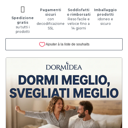
Pagamenti
Soddisfatti
Imballaggio
sicuri
o rimborsati
prodotti
Spedizione
con
Reso facile e
idoneo e
gratis
decodificazione
veloce fino a
sicuro
su tutti i
SSL
14 giorni
prodotti