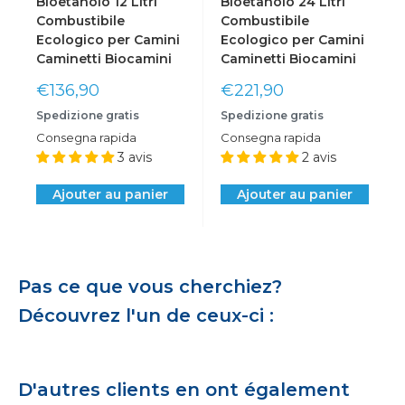
Bioetanolo 12 Litri
Bioetanolo 24 Litri
Combustibile
Combustibile
Ecologico per Camini
Ecologico per Camini
Caminetti Biocamini
Caminetti Biocamini
Prix
Prix
€136,90
€221,90
réduit
réduit
Spedizione gratis
Spedizione gratis
Consegna rapida
Consegna rapida
3 avis
2 avis
Ajouter au panier
Ajouter au panier
Pas ce que vous cherchiez?
Découvrez l'un de ceux-ci :
D'autres clients en ont également