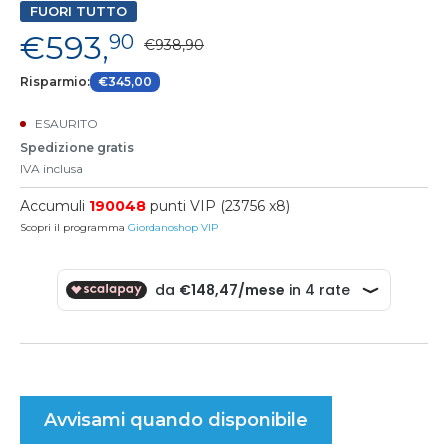
FUORI TUTTO
€593,
90
€938,90
Risparmio:
€345,00
ESAURITO
Spedizione gratis
IVA inclusa
Accumuli
190048
punti VIP (23756 x8)
Scopri il programma
Giordanoshop VIP
Avvisami quando disponibile