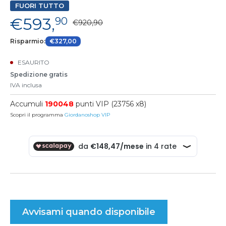
FUORI TUTTO
€593,
90
€920,90
Risparmio:
€327,00
ESAURITO
Spedizione gratis
IVA inclusa
Accumuli
190048
punti VIP (23756 x8)
Scopri il programma
Giordanoshop VIP
Avvisami quando disponibile