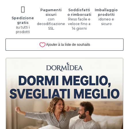
Pagamenti
Soddisfatti
Imballaggio
sicuri
o rimborsati
prodotti
Spedizione
con
Reso facile e
idoneo e
gratis
decodificazione
veloce fino a
sicuro
su tutti i
SSL
14 giorni
prodotti