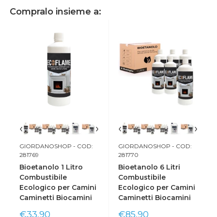
Compralo insieme a:
‹
›
‹
›
GIORDANOSHOP
- COD:
GIORDANOSHOP
- COD:
281769
281770
Bioetanolo 1 Litro
Bioetanolo 6 Litri
Combustibile
Combustibile
Ecologico per Camini
Ecologico per Camini
Caminetti Biocamini
Caminetti Biocamini
Prix
Prix
€33,90
€85,90