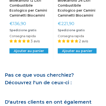
Bioetanolo 12 Litri
Bioetanolo 24 Litri
Combustibile
Combustibile
Ecologico per Camini
Ecologico per Camini
Caminetti Biocamini
Caminetti Biocamini
Prix
Prix
€136,90
€221,90
réduit
réduit
Spedizione gratis
Spedizione gratis
Consegna rapida
Consegna rapida
3 avis
2 avis
Ajouter au panier
Ajouter au panier
Pas ce que vous cherchiez?
Découvrez l'un de ceux-ci :
D'autres clients en ont également