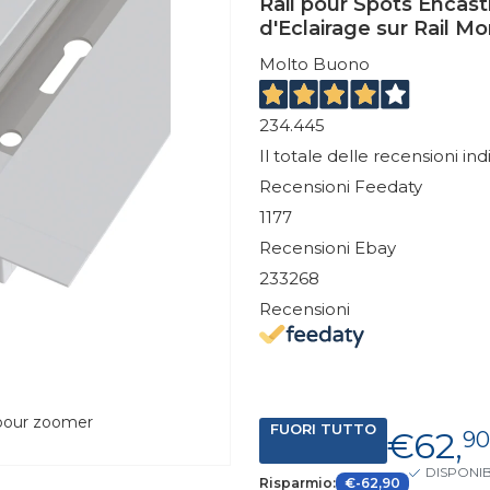
Rail pour Spots Encas
d'Eclairage sur Rail 
Molto Buono
234.445
Il totale delle recensioni in
Recensioni Feedaty
1177
Recensioni Ebay
233268
Recensioni
 pour zoomer
FUORI TUTTO
€62,
9
DISPONIB
Risparmio:
€-62,90