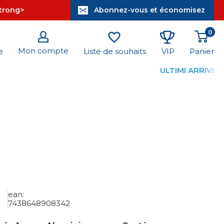
strong>
Abonnez-vous et économisez
0
Mon compte
Panier
e
Liste de souhaits
VIP
ULTIMI ARRIVI
ean:
7438648908342