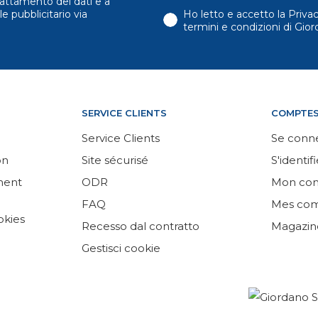
attamento dei dati e a
e pubblicitario via
Ho letto e accetto la Priva
termini e condizioni di Gi
SERVICE CLIENTS
COMPTE
Service Clients
Se conn
on
Site sécurisé
S'identifi
ement
ODR
Mon co
FAQ
Mes co
okies
Recesso dal contratto
Magazin
Gestisci cookie