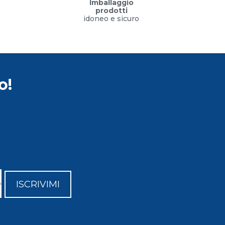
Imballaggio
prodotti
idoneo e sicuro
o!
ISCRIVIMI