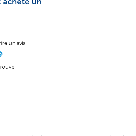
t acheté un
ire un avis
s
trouvé