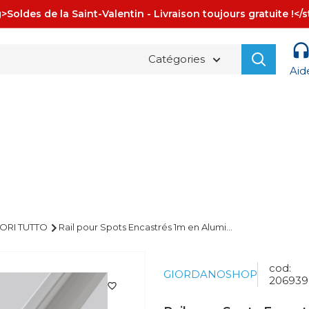
>Soldes de la Saint-Valentin - Livraison toujours gratuite !</
Catégories
Aid
La spedizione è sempre
GRATUITA!
ORI TUTTO
Rail pour Spots Encastrés 1m en Alumi...
cod:
GIORDANOSHOP
206939