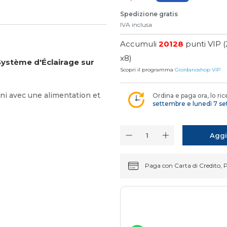
Spedizione gratis
IVA inclusa
Accumuli
20128
punti VIP (
x8)
Système d'Éclairage sur
Scopri il programma
Giordanoshop VIP
rni avec une alimentation et
Ordina e paga ora, lo ric
settembre e lunedì 7 s
Aggi
Paga con Carta di Credito, 