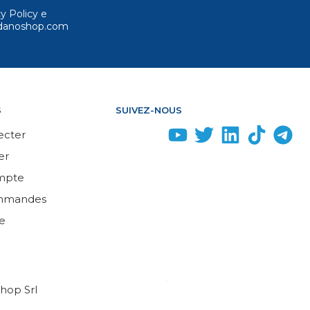
cy Policy e
ordanoshop.com
S
SUIVEZ-NOUS
ecter
er
mpte
mmandes
e