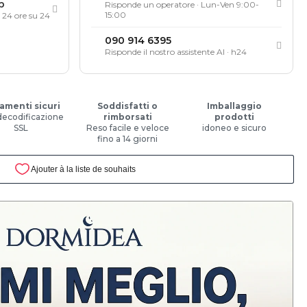
p
Risponde un operatore · Lun-Ven 9:00-
15:00
, 24 ore su 24
090 914 6395
Risponde il nostro assistente AI · h24
amenti sicuri
Soddisfatti o
Imballaggio
decodificazione
rimborsati
prodotti
SSL
Reso facile e veloce
idoneo e sicuro
fino a 14 giorni