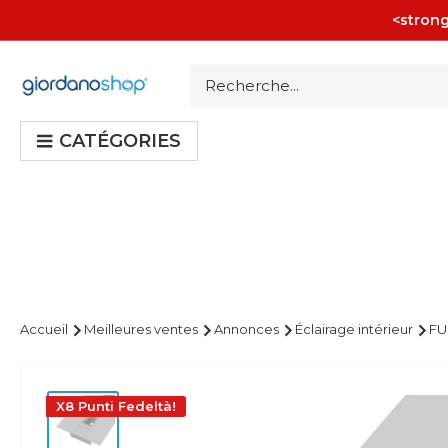
Passer
<strong
au
contenu
Giordano
Shop
CATÉGORIES
Accueil
Meilleures ventes
Annonces
Éclairage intérieur
FU
X8 Punti Fedeltà!