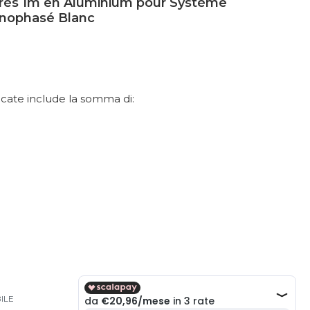
trés 1m en Aluminium pour Système
Monophasé Blanc
dicate include la somma di:
0
ILE