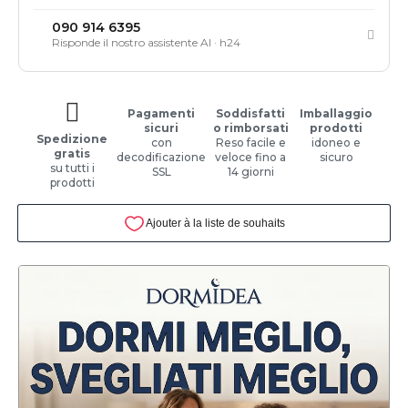
090 914 6395
Risponde il nostro assistente AI · h24
Pagamenti
Soddisfatti
Imballaggio
sicuri
o rimborsati
prodotti
Spedizione
con
Reso facile e
idoneo e
gratis
decodificazione
veloce fino a
sicuro
su tutti i
SSL
14 giorni
prodotti