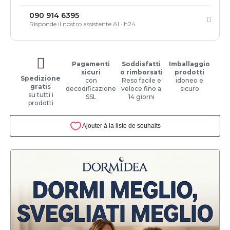
090 914 6395
Risponde il nostro assistente AI · h24
Pagamenti
Soddisfatti
Imballaggio
sicuri
o rimborsati
prodotti
Spedizione
con
Reso facile e
idoneo e
gratis
decodificazione
veloce fino a
sicuro
su tutti i
SSL
14 giorni
prodotti