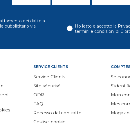
attamento dei dati e a
e pubblicitario via
Ho letto e accetto la Priva
termini e condizioni di Gi
SERVICE CLIENTS
COMPTE
Service Clients
Se conn
on
Site sécurisé
S'identifi
ement
ODR
Mon co
FAQ
Mes co
okies
Recesso dal contratto
Magazin
Gestisci cookie