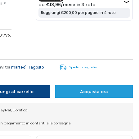
ILE
(2276
evi tra
martedì 11 agosto
Spedizione gratis
ungi al carrello
Acquista ora
PayPal, Bonifico
on pagamento in contanti alla consegna