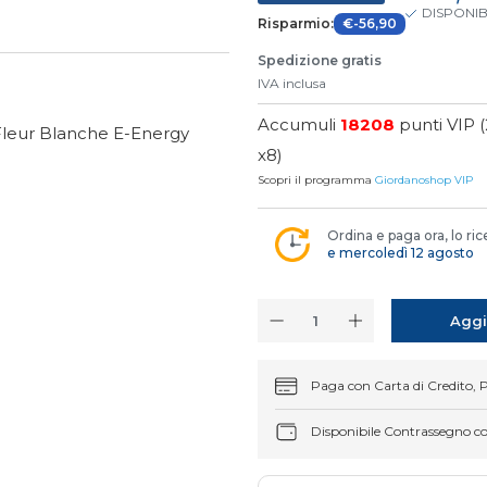
DISPONIB
Risparmio:
€-56,90
Spedizione gratis
IVA inclusa
Accumuli
18208
punti VIP 
Fleur Blanche E-Energy
x8)
Scopri il programma
Giordanoshop VIP
Ordina e paga ora, lo ric
e mercoledì 12 agosto
Aggi
Paga con Carta di Credito, 
Disponibile Contrassegno c