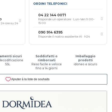
ORDINI TELEFONICI
04 22 144 0071
p
Risponde un operatore · Lun-Ven 9:00-
15:00
, 24 ore su 24
090 914 6395
Risponde il nostro assistente AI · h24
amenti sicuri
Soddisfatti o
Imballaggio
decodificazione
rimborsati
prodotti
SSL
Reso facile e veloce
idoneo e sicuro
fino a 14 giorni