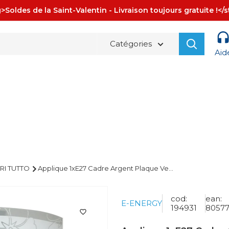
>Soldes de la Saint-Valentin - Livraison toujours gratuite !</
Catégories
Aid
La spedizione è sempre
GRATUITA!
RI TUTTO
Applique 1xE27 Cadre Argent Plaque Ve...
cod:
ean:
E-ENERGY
194931
8057