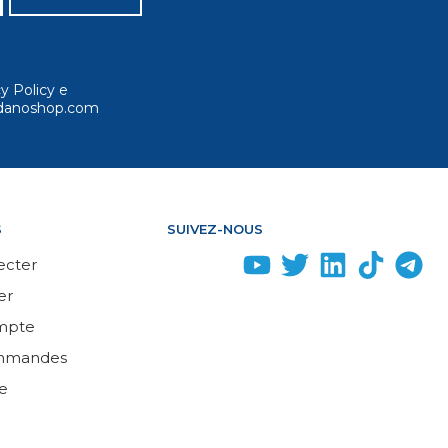
cy Policy e
ordanoshop.com
S
SUIVEZ-NOUS
ecter
er
mpte
mmandes
e