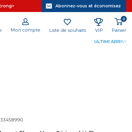
strong>
Abonnez-vous et économisez
0
Mon compte
Panier
e
Liste de souhaits
VIP
ULTIMI ARRIVI
733458990