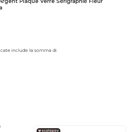
Argent Plaque Verre Sérigraphié Fleur
a
dicate include la somma di:
0