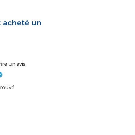
t acheté un
ire un avis
s
trouvé