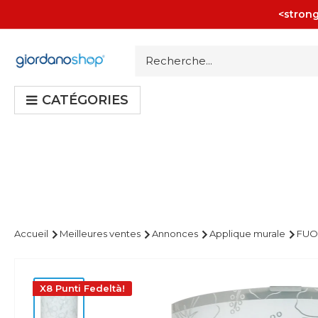
Passer
<strong
au
contenu
Giordano
Shop
CATÉGORIES
Accueil
Meilleures ventes
Annonces
Applique murale
FUO
X8 Punti Fedeltà!