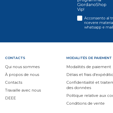
GiordanoShop
Vip!
consenso
Acconsento al tr
ricevere material
whatsapp e mail
CONTACTS
MODALITÉS DE PAIEMENT
Qui nous sommes
Modalités de paiement
À propos de nous
Délais et frais d'expéditi
Contacts
Confidentialité et trait
des données
Travaille avec nous
Politique relative aux co
DEEE
Conditions de vente