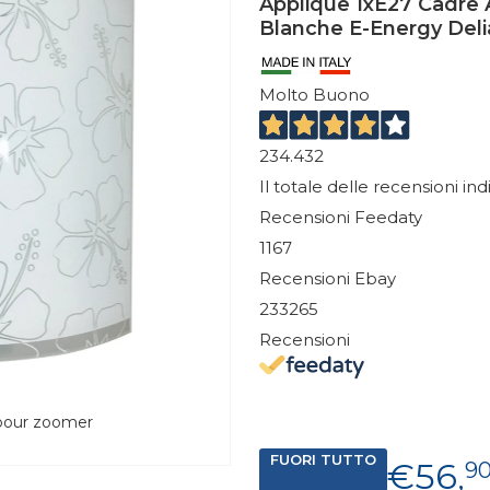
Applique 1xE27 Cadre 
Blanche E-Energy Deli
Molto Buono
234.432
Il totale delle recensioni in
Recensioni Feedaty
1167
Recensioni Ebay
233265
Recensioni
 pour zoomer
FUORI TUTTO
€56,
9