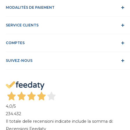
Qui nous sommes
MODALITÉS DE PAIEMENT
À propos de nous
Contacts
Modalités de paiement
Travaille avec nous
SERVICE CLIENTS
Délais et frais d'expédition
DEEE
Confidentialité et traitement des données
Service Clients
Politique relative aux cookies
COMPTES
Site sécurisé
Conditions de vente
ODR
Se connecter
FAQ
SUIVEZ-NOUS
S'identifier
Recesso dal contratto
Mon compte
Gestisci cookie
Mes commandes
Magazine
4,0
/5
234.432
Il totale delle recensioni indicate include la somma di:
Recensioni Feedaty