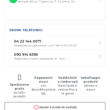
Sempre attivo, 7 giorni su 7, 24 ore su 24
ORDINI TELEFONICI
04 22 144 0071
Risponde un operatore · Lun-Ven 9:00-15:00
090 914 6395
Risponde il nostro assistente AI · h24
Pagamenti
Soddisfatti
Imballaggio
sicuri
o rimborsati
prodotti
Spedizione
con
Reso facile e
idoneo e
gratis
decodificazione
veloce fino a
sicuro
su tutti i
SSL
14 giorni
prodotti