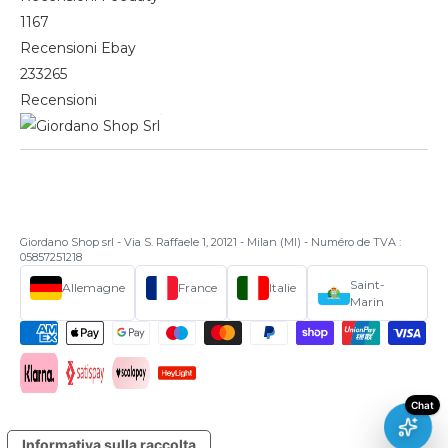
1167
Recensioni Ebay
233265
Recensioni
Giordano Shop srl - Via S. Raffaele 1, 20121 - Milan (MI) - Numéro de TVA :
05857251218
Saint-
Allemagne
France
Italie
Marin
Informativa sulla raccolta