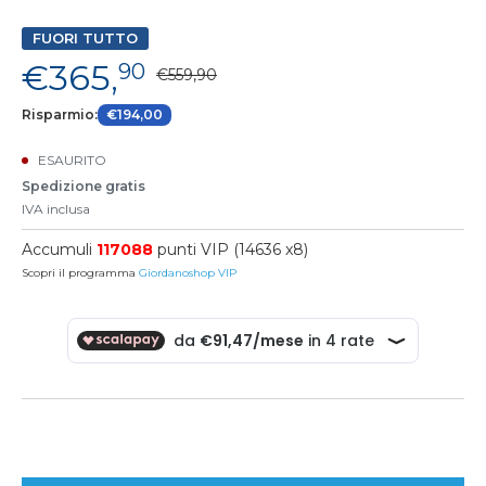
FUORI TUTTO
€365,
90
€559,90
Risparmio:
€194,00
ESAURITO
Spedizione gratis
IVA inclusa
Accumuli
117088
punti VIP (14636 x8)
Scopri il programma
Giordanoshop VIP