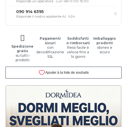
Risponde un operatore · Lun-Ven 9:00-15:00
090 914 6395
Risponde il nostro assistente AI · h24
Pagamenti
Soddisfatti
Imballaggio
sicuri
o rimborsati
prodotti
Spedizione
con
Reso facile e
idoneo e
gratis
decodificazione
veloce fino a
sicuro
su tutti i
SSL
14 giorni
prodotti